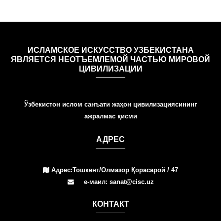
ИСЛАМСКОЕ ИСКУССТВО УЗБЕКИСТАНА
ЯВЛЯЕТСЯ НЕОТЪЕМЛЕМОЙ ЧАСТЬЮ МИРОВОЙ
ЦИВИЛИЗАЦИИ
Ўзбекистон ислом санъати жаҳон цивилизациясининг
ажралмас қисми
АДРЕС
Адрес:Тошкент/Олмазор Қорасарой / 47
е-маил: sanat@cisc.uz
КОНТАКТ