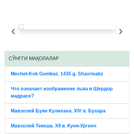
‹
›
CЎНГГИ МАҚОЛАЛАР
Mechet-Kok Gumbaz. 1435 g. Shaxrisabz
Что означает изображение льва в Шердор
мадрасе?
Мавзолей Буян Кулихана. XIV в. Бухара
Мавзолей Текеша. XII в. Куня-Ургенч