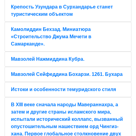
Крепость Узундара в Сурхандарье станет
туристическим объектом
Камолиддин Бехзад. Миниатюра
«Строительство Джума Мечети в
Самарканде».
Мавзолей Нажмиддина Кубра.
Мавзолей Сейфеддина Бохарзи. 1261. Бухара
Истоки и особенности темуридского стиля
В XIII веке сначала народы Мавераннахра, а
затем и другие страны исламского мира,
испытали исторический коллапс, вызванный
опустошительным нашествием орд Чингиз-
хана. Первое глобальное столкновение двух