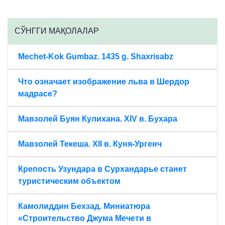
CЎНГГИ МАҚОЛАЛАР
Mechet-Kok Gumbaz. 1435 g. Shaxrisabz
Что означает изображение льва в Шердор
мадрасе?
Мавзолей Буян Кулихана. XIV в. Бухара
Мавзолей Текеша. XII в. Куня-Ургенч
Крепость Узундара в Сурхандарье станет
туристическим объектом
Камолиддин Бехзад. Миниатюра
«Строительство Джума Мечети в