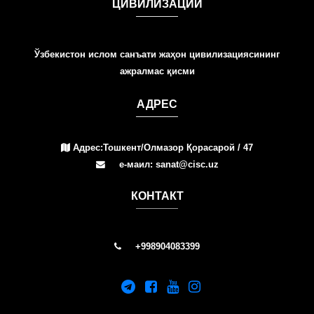
ЦИВИЛИЗАЦИИ
Ўзбекистон ислом санъати жаҳон цивилизациясининг
ажралмас қисми
АДРЕС
Адрес:Тошкент/Олмазор Қорасарой / 47
е-маил: sanat@cisc.uz
КОНТАКТ
+998904083399