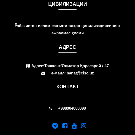
ЦИВИЛИЗАЦИИ
Ўзбекистон ислом санъати жаҳон цивилизациясининг
ажралмас қисми
АДРЕС
Адрес:Тошкент/Олмазор Қорасарой / 47
е-маил: sanat@cisc.uz
КОНТАКТ
+998904083399