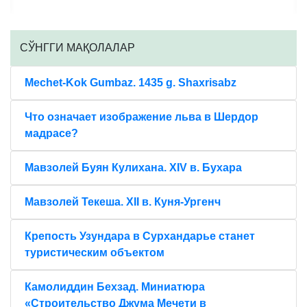
CЎНГГИ МАҚОЛАЛАР
Mechet-Kok Gumbaz. 1435 g. Shaxrisabz
Что означает изображение льва в Шердор
мадрасе?
Мавзолей Буян Кулихана. XIV в. Бухара
Мавзолей Текеша. XII в. Куня-Ургенч
Крепость Узундара в Сурхандарье станет
туристическим объектом
Камолиддин Бехзад. Миниатюра
«Строительство Джума Мечети в