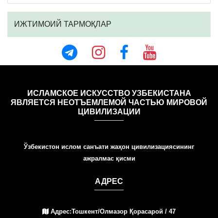
ИЖТИМОИЙ ТАРМОҚЛАР
ИСЛАМСКОЕ ИСКУССТВО УЗБЕКИСТАНА
ЯВЛЯЕТСЯ НЕОТЪЕМЛЕМОЙ ЧАСТЬЮ МИРОВОЙ
ЦИВИЛИЗАЦИИ
Ўзбекистон ислом санъати жаҳон цивилизациясининг
ажралмас қисми
АДРЕС
Адрес:Тошкент/Олмазор Қорасарой / 47