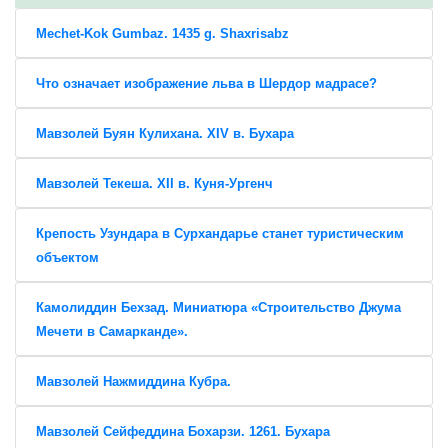
Mechet-Kok Gumbaz. 1435 g. Shaxrisabz
Что означает изображение льва в Шердор мадрасе?
Мавзолей Буян Кулихана. XIV в. Бухара
Мавзолей Текеша. XII в. Куня-Ургенч
Крепость Узундара в Сурхандарье станет туристическим
объектом
Камолиддин Бехзад. Миниатюра «Строительство Джума
Мечети в Самарканде».
Мавзолей Нажмиддина Кубра.
Мавзолей Сейфеддина Бохарзи. 1261. Бухара