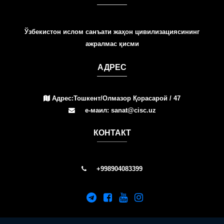
Ўзбекистон ислом санъати жаҳон цивилизациясининг
ажралмас қисми
АДРЕС
Адрес:Тошкент/Олмазор Қорасарой / 47
е-маил: sanat@cisc.uz
КОНТАКТ
+998904083399