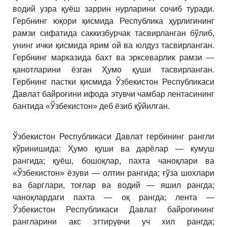
водий узра қуёш заррин нурларини сочиб туради.
Гербнинг юқори қисмида Республика ҳурлигининг
рамзи сифатида саккизбурчак тасвирланган бўлиб,
унинг ички қисмида ярим ой ва юлдуз тасвирланган.
Гербнинг марказида бахт ва эрксеварлик рамзи —
қанотларини ёзган Ҳумо қуши тасвирланган.
Гербнинг пастки қисмида Ўзбекистон Республикаси
Давлат байроғини ифода этувчи чамбар лентасининг
бантида «Ўзбекистон» деб ёзиб қўйилган.
Ўзбекистон Республикаси Давлат гербининг рангли
кўринишида: Ҳумо қуши ва дарёлар — кумуш
рангида; қуёш, бошоқлар, пахта чаноқлари ва
«Ўзбекистон» ёзуви — олтин рангида; ғўза шохлари
ва барглари, тоғлар ва водий — яшил рангда;
чаноқлардаги пахта — оқ рангда; лента —
Ўзбекистон Республикаси Давлат байроғининг
рангларини акс эттирувчи уч хил рангда;