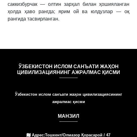
саккизбурчак — олтин зарҳал билан ҳошияланган
ҳолда ҳаво рангда; ярим ой ва юлдузлар — оқ
рангида тасвирланган.
ЎЗБЕКИСТОН ИСЛОМ САНЪАТИ ЖАҲОН
ЦИВИЛИЗАЦИЯНИНГ АЖРАЛМАС ҚИСМИ
Ўзбекистон ислом санъати жаҳон цивилизациясининг
ажралмас қисми
МАНЗИЛ
Адрес:Тошкент/Олмазор Қорасарой / 47