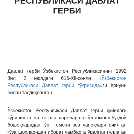
РЕСПУБЛИКАСИ ДАВЛАТ
ГЕРБИ
Давлат герби Ўзбекистон Республикасининг 1992
йил 2 июлдаги 616-XII-сонли
«Ўзбекистон
Республикаси Давлат герби тўғрисида»
ги Қонуни
билан тасдиқланган.
Ўзбекистон Республикаси Давлат герби қуйидаги
кўринишга эга: тоғлар, дарёлар ва сўл томони буғдой
бошоқларидан, ўнг томони эса чаноқлари очилган
ғўза шохларидан иборат чамбарга ўралган гуллаган