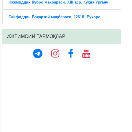
Нажмиддин Кубро мақбараси. XIII аср. Кўҳна Урганч.
Сайфиддин Боҳарзий мақбараси. 1261й. Бухоро
ИЖТИМОИЙ ТАРМОҚЛАР