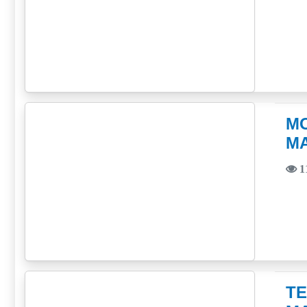
М
М
1
Т