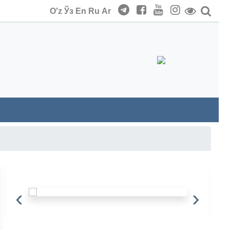
O'z
Ўз
En
Ru
Ar
‹
›