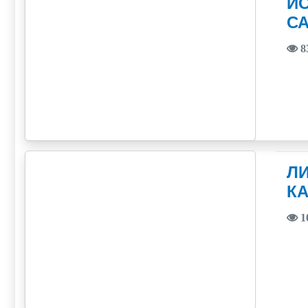
И
С
8
ЛИ
КА
1