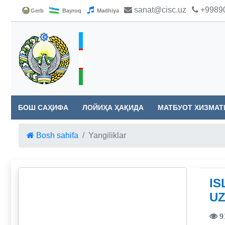
sanat@cisc.uz
+99890
Gerb
Bayroq
Madhiya
БОШ САҲИФА
ЛОЙИҲА ҲАҚИДА
МАТБУОТ ХИЗМАТ
Bosh sahifa
Yangiliklar
IS
UZ
9