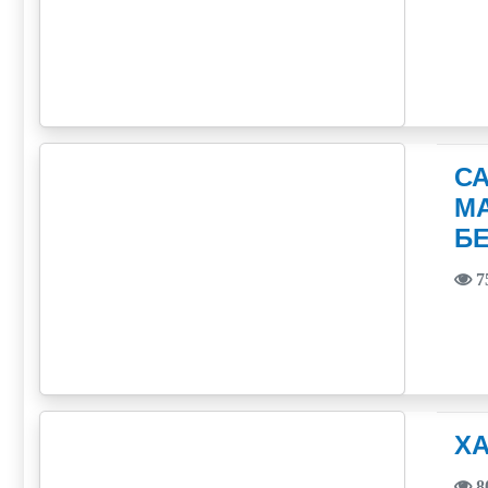
С
М
Б
7
ХА
8