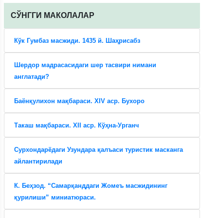
CЎНГГИ МАКОЛАЛАР
Кўк Гумбаз масжиди. 1435 й. Шаҳрисабз
Шердор мадрасасидаги шер тасвири нимани
англатади?
Баёнқулихон мақбараси. XIV аср. Бухоро
Такаш мақбараси. XII аср. Кўҳна-Урганч
Сурхондарёдаги Узундара қалъаси туристик масканга
айлантирилади
К. Беҳзод. “Самарқанддаги Жомеъ масжидининг
қурилиши” миниатюраси.