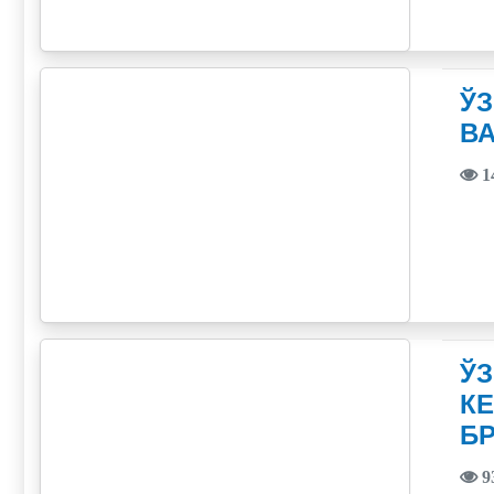
Ў
ВА
1
Ў
К
БР
9