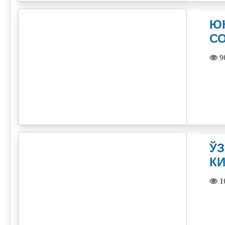
Ю
С
9
ЎЗ
КИ
1