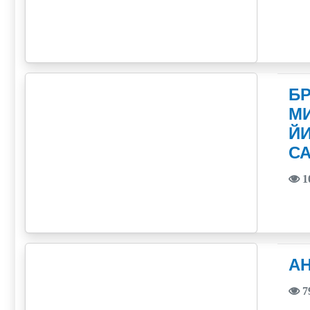
БР
МИ
ЙИ
С
1
А
7