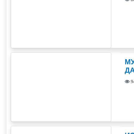
М
Д
9