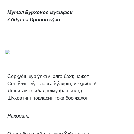
Мутал Бурҳонов мусиқаси
Абдулла Орипов сўзи
Серқуёш ҳур ўлкам, элга бахт, нажот,
Сен ўзинг дўстларга йўлдош, меҳрибон!
Яшнагай то абад илму фан, ижод,
Шуҳратинг порласин токи бор жаҳон!
Нақорат:
Олтин бу водийлар - жон Ўзбекистон,