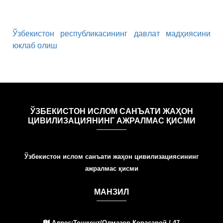
Ўзбекистон республикасининг давлат мадҳиясини
юклаб олиш
ЎЗБЕКИСТОН ИСЛОМ САНЪАТИ ЖАҲОН
ЦИВИЛИЗАЦИЯНИНГ АЖРАЛМАС ҚИСМИ
Ўзбекистон ислом санъати жаҳон цивилизациясининг
ажралмас қисми
МАНЗИЛ
Адрес:Тошкент/Олмазор Қорасарой / 47