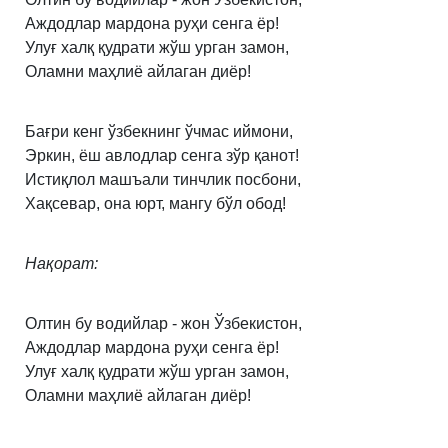
Аждодлар мардона руҳи сенга ёр!
Улуғ халқ қудрати жўш урган замон,
Оламни маҳлиё айлаган диёр!
Бағри кенг ўзбекнинг ўчмас иймони,
Эркин, ёш авлодлар сенга зўр қанот!
Истиқлол машъали тинчлик посбони,
Хақсевар, она юрт, мангу бўл обод!
Нақорат:
Олтин бу водийлар - жон Ўзбекистон,
Аждодлар мардона руҳи сенга ёр!
Улуғ халқ қудрати жўш урган замон,
Оламни маҳлиё айлаган диёр!