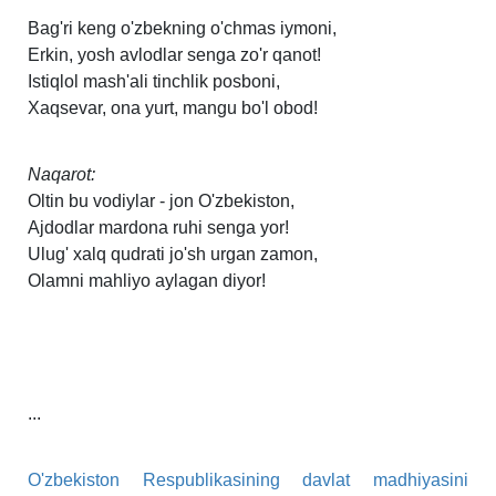
Bag'ri keng o'zbekning o'chmas iymoni,
Erkin, yosh avlodlar senga zo'r qanot!
Istiqlol mash'ali tinchlik posboni,
Xaqsevar, ona yurt, mangu bo'l obod!
Naqarot:
Oltin bu vodiylar - jon O'zbekiston,
Ajdodlar mardona ruhi senga yor!
Ulug' xalq qudrati jo'sh urgan zamon,
Olamni mahliyo aylagan diyor!
...
O'zbekiston Respublikasining davlat madhiyasini