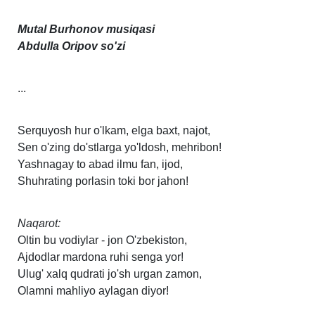
Mutal Burhonov musiqasi
Abdulla Oripov so'zi
...
Serquyosh hur o'lkam, elga baxt, najot,
Sen o'zing do'stlarga yo'ldosh, mehribon!
Yashnagay to abad ilmu fan, ijod,
Shuhrating porlasin toki bor jahon!
Naqarot:
Oltin bu vodiylar - jon O'zbekiston,
Ajdodlar mardona ruhi senga yor!
Ulug' xalq qudrati jo'sh urgan zamon,
Olamni mahliyo aylagan diyor!