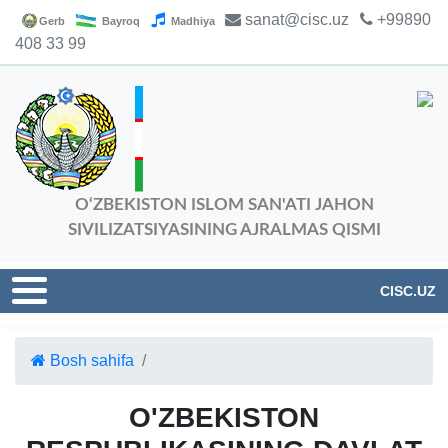
sanat@cisc.uz
+99890
Gerb
Bayroq
Madhiya
408 33 99
O‘ZBEKISTON ISLOM SAN'ATI JAHON
SIVILIZATSIYASINING AJRALMAS QISMI
CISC.UZ
Bosh sahifa
O'ZBEKISTON