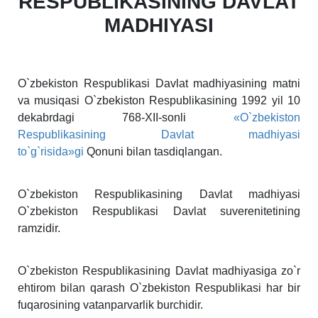
RESPUBLIKASINING DAVLAT
MADHIYASI
O`zbekiston Respublikasi Davlat madhiyasining matni
va musiqasi O`zbekiston Respublikasining 1992 yil 10
dekabrdagi 768-XII-sonli
«O`zbekiston
Respublikasining Davlat madhiyasi
to`g`risida»gi
Qonuni bilan tasdiqlangan.
O`zbekiston Respublikаsining Dаvlаt mаdhiyasi
O`zbekiston Respublikаsi Dаvlаt suverenitetining
rаmzidir.
O`zbekiston Respublikаsining Dаvlаt mаdhiyasigа zo`r
ehtirom bilаn qаrаsh O`zbekiston Respublikаsi hаr bir
fuqаrosining vаtаnpаrvаrlik burchidir.