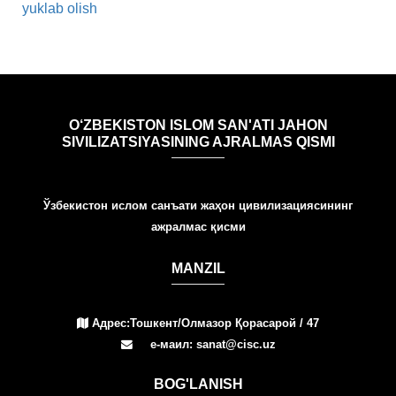
yuklab olish
O‘ZBEKISTON ISLOM SAN'ATI JAHON
SIVILIZATSIYASINING AJRALMAS QISMI
Ўзбекистон ислом санъати жаҳон цивилизациясининг
ажралмас қисми
MANZIL
Адрес:Тошкент/Олмазор Қорасарой / 47
е-маил: sanat@cisc.uz
BOG'LANISH