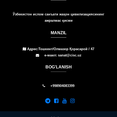
Ўзбекистон ислом санъати жаҳон цивилизациясининг
ажралмас қисми
MANZIL
Адрес:Тошкент/Олмазор Қорасарой / 47
е-маил: sanat@cisc.uz
BOG'LANISH
+998904083399