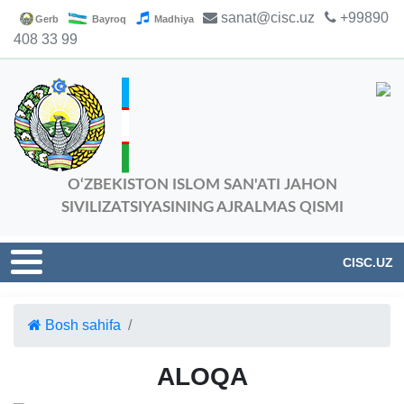
sanat@cisc.uz
+99890
Gerb
Bayroq
Madhiya
408 33 99
O‘ZBEKISTON ISLOM SAN'ATI JAHON
SIVILIZATSIYASINING AJRALMAS QISMI
CISC.UZ
Bosh sahifa
ALOQA