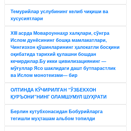
Темурийлар услубининг келиб чиқиши ва
хусусиятлари
XIII асрда Мовароуннаҳр халқлари, сўнгра
Ислом дунёсининг бошқа мамлакатлари,
Чингизхон қўшинларининг ҳалокатли босқини
оқибатида тарихий қулашни бошдан
кечирдилар.Бу икки цивилизациянинг —
мўғуллар Ясо шаклидаги дашт бутпарастлик
ва Ислом монотеизми— бир
ОЛТИНДА КЎЧИРИЛГАН “ЎЗБЕКХОН
ҚУРЪОНИ”НИНГ ОЛАМШУМУЛ ШУҲРАТИ
Берлин кутубхонасидан Бобурийларга
тегишли муҳташам альбом топилди