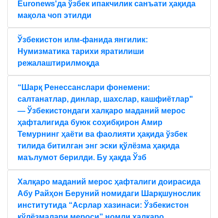
Euronews'да ўзбек ипакчилик санъати ҳақида
мақола чоп этилди
Ўзбекистон илм-фанида янгилик:
Нумизматика тарихи яратилиши
режалаштирилмоқда
“Шарқ Ренессанслари фонемени:
салтанатлар, динлар, шахслар, кашфиётлар"
— Ўзбекистондаги халқаро маданий мерос
ҳафталигида буюк соҳибқирон Амир
Темурнинг ҳаёти ва фаолияти ҳақида ўзбек
тилида битилган энг эски қўлёзма ҳақида
маълумот берилди. Бу ҳақда Ўзб
Халқаро маданий мерос ҳафталиги доирасида
Aбу Райҳон Беруний номидаги Шарқшунослик
институтида “Aсрлар хазинаси: Ўзбекистон
қўлёзмалари мероси” номли халқаро