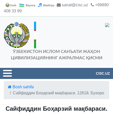
sanat@cisc.uz
+99890
Gerb
Bayroq
Madhiya
408 33 99
ЎЗБЕКИСТОН ИСЛОМ САНЪАТИ ЖАҲОН
ЦИВИЛИЗАЦИЯНИНГ АЖРАЛМАС ҚИСМИ
CISC.UZ
Bosh sahifa
Сайфиддин Боҳарзий мақбараси. 1261й. Бухоро
Сайфиддин Боҳарзий мақбараси.