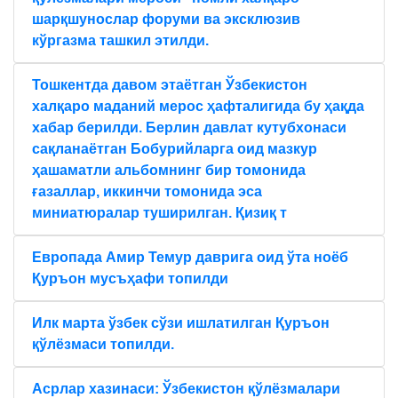
шарқшунослар форуми ва эксклюзив
кўргазма ташкил этилди.
Тошкентда давом этаётган Ўзбекистон
халқаро маданий мерос ҳафталигида бу ҳақда
хабар берилди. Берлин давлат кутубхонаси
сақланаётган Бобурийларга оид мазкур
ҳашаматли альбомнинг бир томонида
ғазаллар, иккинчи томонида эса
миниатюралар туширилган. Қизиқ т
Европада Амир Темур даврига оид ўта ноёб
Қуръон мусъҳафи топилди
Илк марта ўзбек сўзи ишлатилган Қуръон
қўлёзмаси топилди.
Aсрлар хазинаси: Ўзбекистон қўлёзмалари