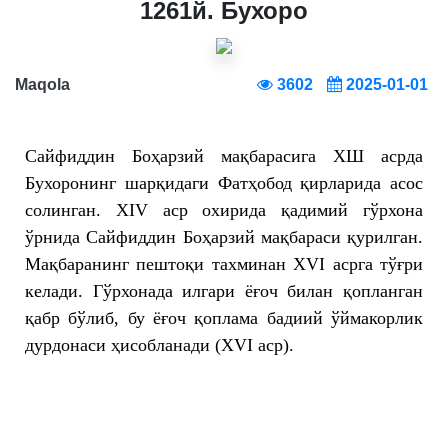
1261й. Бухоро
Maqola
3602
2025-01-01
Сайфиддин Боҳарзий мақбарасига XШ асрда
Бухоронинг шарқидаги Фатҳобод қирларида асос
солинган. XIV аср охирида қадимий гўрхона
ўрнида Сайфиддин Боҳарзий мақбараси қурилган.
Мақбаранинг пештоқи тахминан XVI асрга тўғри
келади. Гўрхонада илгари ёғоч билан қопланган
қабр бўлиб, бу ёғоч қоплама бадиий ўймакорлик
дурдонаси ҳисобланади (XVI аср).