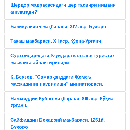
Шердор мадрасасидаги шер тасвири нимани
англатади?
Баёнқулихон мақбараси. XIV аср. Бухоро
Такаш мақбараси. XII аср. Кўҳна-Урганч
Сурхондарёдаги Узундара қалъаси туристик
масканга айлантирилади
К. Беҳзод. “Самарқанддаги Жомеъ
масжидининг қурилиши” миниатюраси.
Нажмиддин Кубро мақбараси. XIII аср. Кўҳна
Урганч.
Сайфиддин Боҳарзий мақбараси. 1261й.
Бухоро