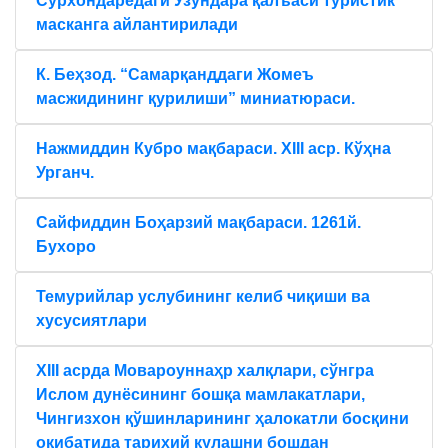
Сурхондарёдаги Узундара қалъаси туристик
масканга айлантирилади
К. Беҳзод. “Самарқанддаги Жомеъ
масжидининг қурилиши” миниатюраси.
Нажмиддин Кубро мақбараси. XIII аср. Кўҳна
Урганч.
Сайфиддин Боҳарзий мақбараси. 1261й.
Бухоро
Темурийлар услубининг келиб чиқиши ва
хусусиятлари
XIII асрда Мовароуннаҳр халқлари, сўнгра
Ислом дунёсининг бошқа мамлакатлари,
Чингизхон қўшинларининг ҳалокатли босқини
оқибатида тарихий қулашни бошдан