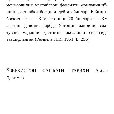
меъморчилик мактаблари фаолияти жонланиши”-
нинг дастлабки босқичи деб атайдилар. Кейинги
босқич эса — XIV аср-нинг 70 йиллари ва XV
асрнинг давоми, Ғарбда Уйғониш даврини эсла-
тувчи, маданий ҳаётнинг юксалиши сифатида
тавсифланган (Ремпель Л.И. 1961. Б. 256).
ЎЗБЕКИСТОН САНЪАТИ ТАРИХИ Акбар
Ҳакимов