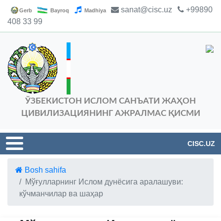
sanat@cisc.uz
+99890
Gerb
Bayroq
Madhiya
408 33 99
ЎЗБЕКИСТОН ИСЛОМ САНЪАТИ ЖАҲОН
ЦИВИЛИЗАЦИЯНИНГ АЖРАЛМАС ҚИСМИ
CISC.UZ
Bosh sahifa
Мўғулларнинг Ислом дунёсига аралашуви:
кўчманчилар ва шаҳар