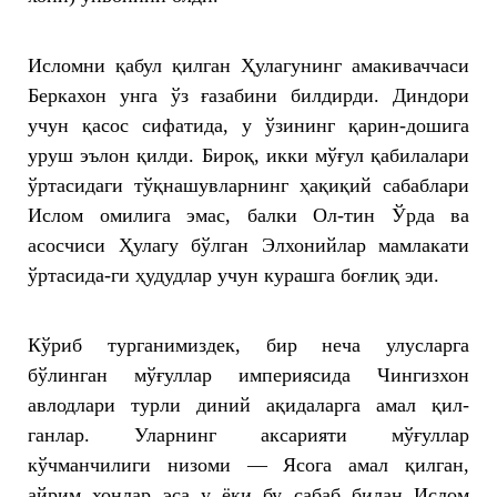
Исломни қабул қилган Ҳулагунинг амакиваччаси
Беркахон унга ўз ғазабини билдирди. Диндори
учун қасос сифатида, у ўзининг қарин-дошига
уруш эълон қилди. Бироқ, икки мўғул қабилалари
ўртасидаги тўқнашувларнинг ҳақиқий сабаблари
Ислом омилига эмас, балки Ол-тин Ўрда ва
асосчиси Ҳулагу бўлган Элхонийлар мамлакати
ўртасида-ги ҳудудлар учун курашга боғлиқ эди.
Кўриб турганимиздек, бир неча улусларга
бўлинган мўғуллар империясида Чингизхон
авлодлари турли диний ақидаларга амал қил-
ганлар. Уларнинг аксарияти мўғуллар
кўчманчилиги низоми — Ясога амал қилган,
айрим хонлар эса у ёки бу сабаб билан Ислом