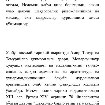
остида, Исломни қабул қила бошлашди, лекин
улар деярли шаҳарсозлик ривожланишига ва
масжид ёки мадрасалар қурилишига ҳисса
қўшмадилар.
Ушбу ноқулай тарихий шароитда Амир Темур ва
Темурийлар ҳукмронлиги даври, Мовароуннаҳр
ҳудудида иқтисодиёт ва маданият-нинг гуллаб-
яшнаши, жаҳон аҳамиятига эга архитектура ва
ҳунармандчиликнинг беқиёс дурдоналари
яратилишига олиб келган фавқулодда ҳодисага
ўхшайди. Меъморчилик тарихи тадқиқотчилари
XIII аср ўртаси–XIV асрнинг 70 йилларигача
бўлган даврни “шаҳарлар барпо этиш ва маҳаллий