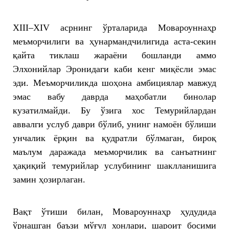
XIII–XIV асрнинг ўрталарида Мовароуннаҳр
меъморчилиги ва ҳунармандчилигида аста-секин
қайта тиклаш жараёни бошланди аммо
Элхонийлар Эронидаги каби кенг миқёсли эмас
эди. Меъморчиликда шоҳона амбициялар мавжуд
эмас вабу даврда маҳобатли бинолар
кузатилмайди. Бу ўзига хос Темурийлардан
аввалги услуб даври бўлиб, унинг намоён бўлиши
унчалик ёрқин ва қудратли бўлмаган, бироқ
маълум даражада меъморчилик ва санъатнинг
ҳақиқий темурийлар услубининг шаклланишига
замин ҳозирлаган.
Вақт ўтиши билан, Мовароуннаҳр ҳудудида
ўрнашган баъзи мўғул хонлари, шароит босими