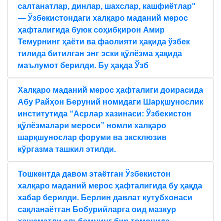
салтанатлар, динлар, шахслар, кашфиётлар"
— Ўзбекистондаги халқаро маданий мерос
ҳафталигида буюк соҳибқирон Амир
Темурнинг ҳаёти ва фаолияти ҳақида ўзбек
тилида битилган энг эски қўлёзма ҳақида
маълумот берилди. Бу ҳақда Ўзб
Халқаро маданий мерос ҳафталиги доирасида
Aбу Райҳон Беруний номидаги Шарқшунослик
институтида “Aсрлар хазинаси: Ўзбекистон
қўлёзмалари мероси” номли халқаро
шарқшунослар форуми ва эксклюзив
кўргазма ташкил этилди.
Тошкентда давом этаётган Ўзбекистон
халқаро маданий мерос ҳафталигида бу ҳақда
хабар берилди. Берлин давлат кутубхонаси
сақланаётган Бобурийларга оид мазкур