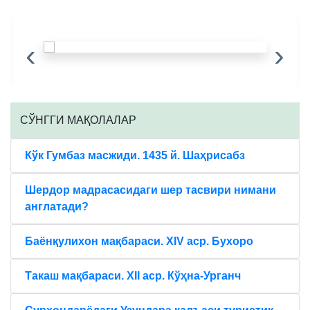
‹
›
CЎНГГИ МАҚОЛАЛАР
Кўк Гумбаз масжиди. 1435 й. Шаҳрисабз
Шердор мадрасасидаги шер тасвири нимани
англатади?
Баёнқулихон мақбараси. XIV аср. Бухоро
Такаш мақбараси. XII аср. Кўҳна-Урганч