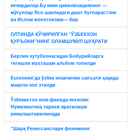
кечирдилар.Бу икки цивилизациянинг —
мўғуллар Ясо шаклидаги дашт бутпарастлик
ва Ислом монотеизми— бир
ОЛТИНДА КЎЧИРИЛГАН “ЎЗБЕКХОН
ҚУРЪОНИ”НИНГ ОЛАМШУМУЛ ШУҲРАТИ
Берлин кутубхонасидан Бобурийларга
тегишли муҳташам альбом топилди
Euronews'да ўзбек ипакчилик санъати ҳақида
мақола чоп этилди
Ўзбекистон илм-фанида янгилик:
Нумизматика тарихи яратилиши
режалаштирилмоқда
“Шарқ Ренессанслари фонемени: