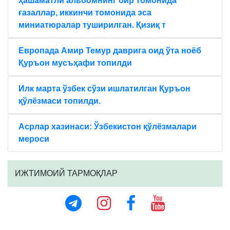
ҳашаматли альбомнинг бир томонида
ғазаллар, иккинчи томонида эса
миниатюралар туширилган. Қизиқ т
Европада Амир Темур даврига оид ўта ноёб
Қуръон мусъҳафи топилди
Илк марта ўзбек сўзи ишлатилган Қуръон
қўлёзмаси топилди.
Aсрлар хазинаси: Ўзбекистон қўлёзмалари
мероси
ИЖТИМОИЙ ТАРМОҚЛАР