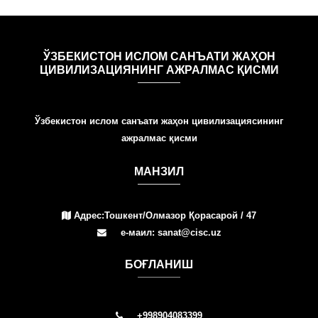
ЎЗБЕКИСТОН ИСЛОМ САНЪАТИ ЖАҲОН
ЦИВИЛИЗАЦИЯНИНГ АЖРАЛМАС ҚИСМИ
Ўзбекистон ислом санъати жаҳон цивилизациясининг
ажралмас қисми
МАНЗИЛ
Адрес:Тошкент/Олмазор Қорасарой / 47
е-маил: sanat@cisc.uz
БOҒЛАНИШ
+998904083399