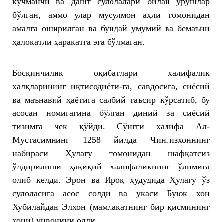
кўчманчи ва дашт сулолалари билан урушлар
бўлган, аммо улар мусулмон аҳли томонидан
амалга оширилган ва бундай умумий ва бемаъни
ҳалокатли ҳаракатга эга бўлмаган.
Босқинчилик оқибатлари халифалик
халқларининг иқтисодиёти-га, савдосига, сиёсий
ва маънавий ҳаётига салбий таъсир кўрсатиб, бу
асосан номигагина бўлган диний ва сиёсий
тизимга чек қўйди. Сўнгги халифа Ал-
Мустасимнинг 1258 йилда Чингизхоннинг
набираси Ҳулагу томонидан шафқатсиз
ўлдирилиши ҳақиқий халифаликнинг ўлимига
олиб келди. Эрон ва Ироқ ҳудудида Ҳулагу ўз
сулоласига асос солди ва укаси Буюк хон
Хубилайдан Элхон (мамлакатнинг бир қисмининг
хони) унвонини олди.