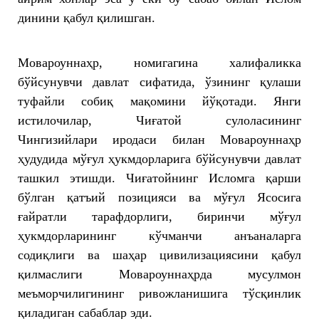
динини қабул қилишган.
Мовароуннаҳр, номигагина халифаликка
бўйсунувчи давлат сифатида, ўзининг қулаши
туфайли собиқ мақомини йўқотади. Янги
истилочилар, Чиғатой сулоласининг
Чингизийлари иродаси билан Мовароуннаҳр
ҳудудида мўғул ҳукмдорларига бўйсунувчи давлат
ташкил этишди. Чиғатойнинг Исломга қарши
бўлган қатъий позицияси ва мўғул Ясосига
ғайратли тарафдорлиги, биринчи мўғул
ҳукмдорларининг кўчманчи анъаналарга
содиқлиги ва шаҳар цивилизациясини қабул
қилмаслиги Мовароуннаҳрда мусулмон
меъморчилигининг ривожланишига тўсқинлик
қиладиган сабаблар эди.