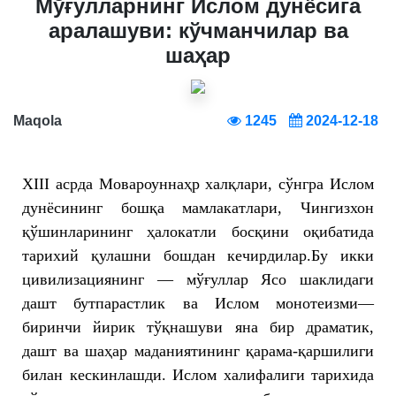
Мўғулларнинг Ислом дунёсига
аралашуви: кўчманчилар ва
шаҳар
Maqola
1245
2024-12-18
XIII асрда Мовароуннаҳр халқлари, сўнгра Ислом
дунёсининг бошқа мамлакатлари, Чингизхон
қўшинларининг ҳалокатли босқини оқибатида
тарихий қулашни бошдан кечирдилар.Бу икки
цивилизациянинг — мўғуллар Ясо шаклидаги
дашт бутпарастлик ва Ислом монотеизми—
биринчи йирик тўқнашуви яна бир драматик,
дашт ва шаҳар маданиятининг қарама-қаршилиги
билан кескинлашди. Ислом халифалиги тарихида