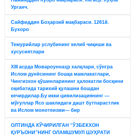
Урганч.
Сайфиддин Боҳарзий мақбараси. 1261й.
Бухоро
Темурийлар услубининг келиб чиқиши ва
хусусиятлари
XIII асрда Мовароуннаҳр халқлари, сўнгра
Ислом дунёсининг бошқа мамлакатлари,
Чингизхон қўшинларининг ҳалокатли босқини
оқибатида тарихий қулашни бошдан
кечирдилар.Бу икки цивилизациянинг —
мўғуллар Ясо шаклидаги дашт бутпарастлик
ва Ислом монотеизми— бир
ОЛТИНДА КЎЧИРИЛГАН “ЎЗБЕКХОН
ҚУРЪОНИ”НИНГ ОЛАМШУМУЛ ШУҲРАТИ