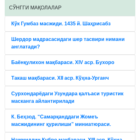
CЎНГГИ МАҚОЛАЛАР
Кўк Гумбаз масжиди. 1435 й. Шаҳрисабз
Шердор мадрасасидаги шер тасвири нимани
англатади?
Баёнқулихон мақбараси. XIV аср. Бухоро
Такаш мақбараси. XII аср. Кўҳна-Урганч
Сурхондарёдаги Узундара қалъаси туристик
масканга айлантирилади
К. Беҳзод. “Самарқанддаги Жомеъ
масжидининг қурилиши” миниатюраси.
Нажмиддин Кубро мақбараси. XIII аср. Кўҳна