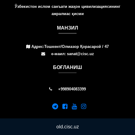
Ўзбекистон ислом санъати жаҳон цивилизациясининг
ажралмас қисми
МАНЗИЛ
Адрес:Тошкент/Олмазор Қорасарой / 47
е-маил: sanat@cisc.uz
БOҒЛАНИШ
+998904083399
old.cisc.uz