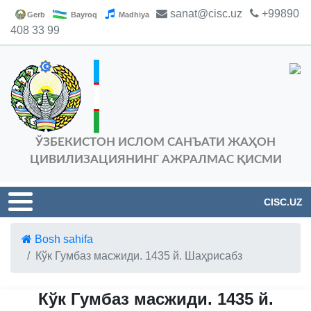
sanat@cisc.uz
+99890
Gerb
Bayroq
Madhiya
408 33 99
ЎЗБЕКИСТОН ИСЛОМ САНЪАТИ ЖАҲОН
ЦИВИЛИЗАЦИЯНИНГ АЖРАЛМАС ҚИСМИ
CISC.UZ
Bosh sahifa
Кўк Гумбаз масжиди. 1435 й. Шаҳрисабз
Кўк Гумбаз масжиди. 1435 й.