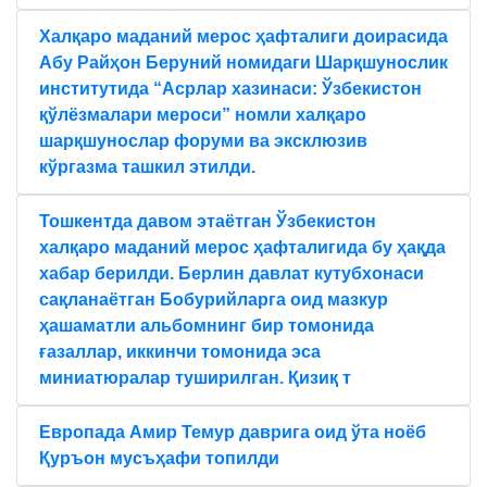
Халқаро маданий мерос ҳафталиги доирасида
Aбу Райҳон Беруний номидаги Шарқшунослик
институтида “Aсрлар хазинаси: Ўзбекистон
қўлёзмалари мероси” номли халқаро
шарқшунослар форуми ва эксклюзив
кўргазма ташкил этилди.
Тошкентда давом этаётган Ўзбекистон
халқаро маданий мерос ҳафталигида бу ҳақда
хабар берилди. Берлин давлат кутубхонаси
сақланаётган Бобурийларга оид мазкур
ҳашаматли альбомнинг бир томонида
ғазаллар, иккинчи томонида эса
миниатюралар туширилган. Қизиқ т
Европада Амир Темур даврига оид ўта ноёб
Қуръон мусъҳафи топилди