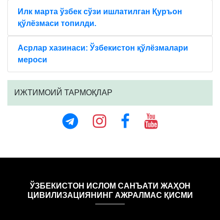
Илк марта ўзбек сўзи ишлатилган Қуръон
қўлёзмаси топилди.
Aсрлар хазинаси: Ўзбекистон қўлёзмалари
мероси
ИЖТИМОИЙ ТАРМОҚЛАР
ЎЗБЕКИСТОН ИСЛОМ САНЪАТИ ЖАҲОН
ЦИВИЛИЗАЦИЯНИНГ АЖРАЛМАС ҚИСМИ