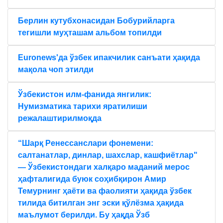
Берлин кутубхонасидан Бобурийларга
тегишли муҳташам альбом топилди
Euronews'да ўзбек ипакчилик санъати ҳақида
мақола чоп этилди
Ўзбекистон илм-фанида янгилик:
Нумизматика тарихи яратилиши
режалаштирилмоқда
“Шарқ Ренессанслари фонемени:
салтанатлар, динлар, шахслар, кашфиётлар"
— Ўзбекистондаги халқаро маданий мерос
ҳафталигида буюк соҳибқирон Амир
Темурнинг ҳаёти ва фаолияти ҳақида ўзбек
тилида битилган энг эски қўлёзма ҳақида
маълумот берилди. Бу ҳақда Ўзб