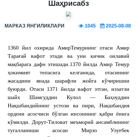
Шаҳрисабз
МАРКАЗ ЯНГИЛИКЛАРИ
1045
2025-08-08
1360 йил охирида АмирТемурнинг отаси Амир
Тарағай вафот этади ва уни кичик оилавий
мақбарага дафн этишади.1370 йилда Амир Темур
ҳокимият тепасига келганида, отасининг
жасадини янада шарафли жойга кўчиришни
буюрди. Отаси 1371 йилда вафот этган, иззатли
шайх Шамсуддин Кулол — Баҳоуддин
Нақшбандийнинг устози ва пири, Нақшбандия
ордени асосчиси бўлган инсоннинг қабри ёнига
кўмилди. Дорут-Тиловат меъморий ансамблининг
тугалланиши асосан Мирзо Улуғбек