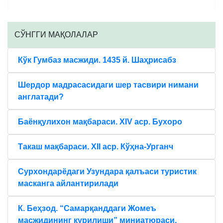
CЎНГГИ МАҚОЛАЛАР
Кўк Гумбаз масжиди. 1435 й. Шаҳрисабз
Шердор мадрасасидаги шер тасвири нимани
англатади?
Баёнқулихон мақбараси. XIV аср. Бухоро
Такаш мақбараси. XII аср. Кўҳна-Урганч
Сурхондарёдаги Узундара қалъаси туристик
масканга айлантирилади
К. Беҳзод. “Самарқанддаги Жомеъ
масжидининг қурилиши” миниатюраси.