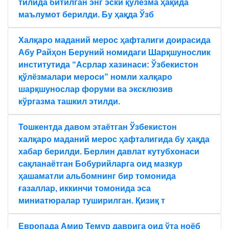
тилида битилган энг эски қўлёзма ҳақида
маълумот берилди. Бу ҳақда Ўзб
Халқаро маданий мерос ҳафталиги доирасида
Aбу Райҳон Беруний номидаги Шарқшунослик
институтида “Aсрлар хазинаси: Ўзбекистон
қўлёзмалари мероси” номли халқаро
шарқшунослар форуми ва эксклюзив
кўргазма ташкил этилди.
Тошкентда давом этаётган Ўзбекистон
халқаро маданий мерос ҳафталигида бу ҳақда
хабар берилди. Берлин давлат кутубхонаси
сақланаётган Бобурийларга оид мазкур
ҳашаматли альбомнинг бир томонида
ғазаллар, иккинчи томонида эса
миниатюралар туширилган. Қизиқ т
Европада Амир Темур даврига оид ўта ноёб