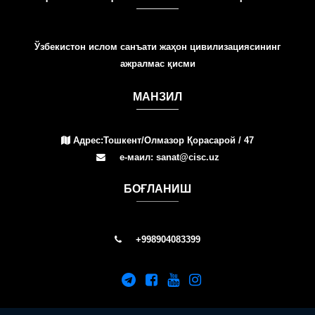
Ўзбекистон ислом санъати жаҳон цивилизациясининг
ажралмас қисми
МАНЗИЛ
Адрес:Тошкент/Олмазор Қорасарой / 47
е-маил: sanat@cisc.uz
БOҒЛАНИШ
+998904083399