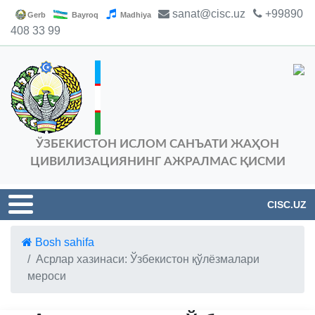
sanat@cisc.uz
+99890
Gerb
Bayroq
Madhiya
408 33 99
ЎЗБЕКИСТОН ИСЛОМ САНЪАТИ ЖАҲОН
ЦИВИЛИЗАЦИЯНИНГ АЖРАЛМАС ҚИСМИ
CISC.UZ
Bosh sahifa
Aсрлар хазинаси: Ўзбекистон қўлёзмалари
мероси