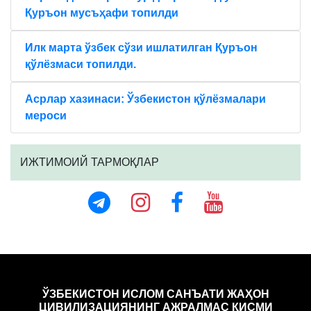
Қуръон мусъҳафи топилди
Илк марта ўзбек сўзи ишлатилган Қуръон
қўлёзмаси топилди.
Aсрлар хазинаси: Ўзбекистон қўлёзмалари
мероси
ИЖТИМОИЙ ТАРМОҚЛАР
ЎЗБЕКИСТОН ИСЛОМ САНЪАТИ ЖАҲОН
ЦИВИЛИЗАЦИЯНИНГ АЖРАЛМАС ҚИСМИ