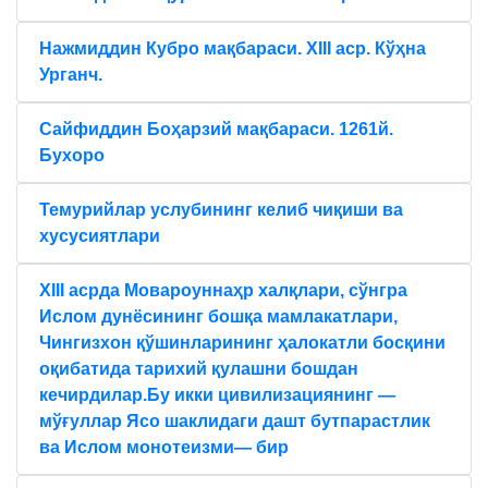
Нажмиддин Кубро мақбараси. XIII аср. Кўҳна
Урганч.
Сайфиддин Боҳарзий мақбараси. 1261й.
Бухоро
Темурийлар услубининг келиб чиқиши ва
хусусиятлари
XIII асрда Мовароуннаҳр халқлари, сўнгра
Ислом дунёсининг бошқа мамлакатлари,
Чингизхон қўшинларининг ҳалокатли босқини
оқибатида тарихий қулашни бошдан
кечирдилар.Бу икки цивилизациянинг —
мўғуллар Ясо шаклидаги дашт бутпарастлик
ва Ислом монотеизми— бир