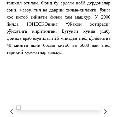
ташкил этилди. Фонд бу ердаги ноёб дурдоналар
сони, мавзу, тил ва даврий хилма-хиллиги, ўзига
хос китоб зийнати билан ҳам машҳур. У 2000
йилда ЮНЕСКОнинг “Жаҳон хотираси”
рўйхатига киритилган. Бугунги кунда ушбу
фондда араб ёзувидаги 26 мингдан зиёд қўлёзма ва
40 мингга яқин босма китоб ва 5000 дан зиёд
тарихий ҳужжатлар мавжуд.
‹
›