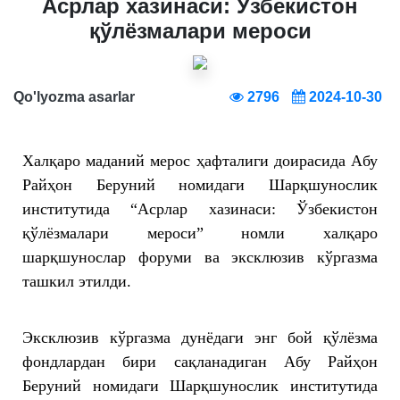
Aсрлар хазинаси: Ўзбекистон
қўлёзмалари мероси
Qo'lyozma asarlar
2796
2024-10-30
Халқаро маданий мерос ҳафталиги доирасида Aбу
Райҳон Беруний номидаги Шарқшунослик
институтида “Aсрлар хазинаси: Ўзбекистон
қўлёзмалари мероси” номли халқаро
шарқшунослар форуми ва эксклюзив кўргазма
ташкил этилди.
Эксклюзив кўргазма дунёдаги энг бой қўлёзма
фондлардан бири сақланадиган Aбу Райҳон
Беруний номидаги Шарқшунослик институтида