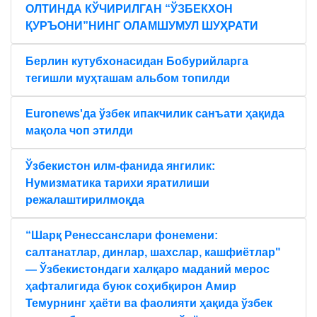
ОЛТИНДА КЎЧИРИЛГАН “ЎЗБЕКХОН
ҚУРЪОНИ”НИНГ ОЛАМШУМУЛ ШУҲРАТИ
Берлин кутубхонасидан Бобурийларга
тегишли муҳташам альбом топилди
Euronews'да ўзбек ипакчилик санъати ҳақида
мақола чоп этилди
Ўзбекистон илм-фанида янгилик:
Нумизматика тарихи яратилиши
режалаштирилмоқда
“Шарқ Ренессанслари фонемени:
салтанатлар, динлар, шахслар, кашфиётлар"
— Ўзбекистондаги халқаро маданий мерос
ҳафталигида буюк соҳибқирон Амир
Темурнинг ҳаёти ва фаолияти ҳақида ўзбек