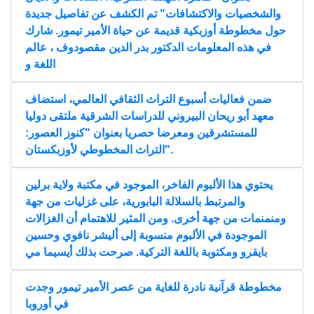
والشخصيات والاكتشافات" تم الكشف عن تفاصيل جديدة
حول مخطوطة أوزبكية قديمة عن حياة الأمير تيمور. شارك
في هذه المعلومات الدكتور بدر الدين مقصودوف ، عالم
اللغة و
ضمن فعاليات أسبوع التراث الثقافي العالمي، استضاف
معهد أبو ريحان البيروني للدراسات الشرقية ملتقى دوليا
للمستشرقين ومعرضا حصريا بعنوان "كنوز العصور:
التراث المخطوطي لأوزبكستان".
يحتوي هذا الألبوم الفاخر، الموجود في مكتبة ولاية برلين
والمرتبط بالسلالة البابورية، على غزليات من جهة
ومنمنمات من جهة أخرى. ومن المثير للاهتمام أن الغزالات
الموجودة في الألبوم منسوبة إلى أليشر نافوي وحسين
بايقرو ومكتوبة باللغة التركية. صرحت بذلك أيسيما مي
مخطوطة قرآنية نادرة للغاية من عصر الأمير تيمور وجدت
في أوروبا