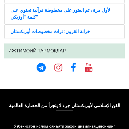
لأول مرة ، تم العثور على مخطوطة قرآنية تحتوي على
كلمة "أوزبكي"
خزانة القرون: تراث مخطوطات أوزبكستان
ИЖТИМОИЙ ТАРМОҚЛАР
الفن الإسلامي لأوزبكستان جزء لا يتجزأ من الحضارة العالمية
Ўзбекистон ислом санъати жаҳон цивилизациясининг