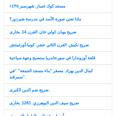
مسجد كوك غمباز. شهرسبز ١٤٣٥
ماذا تعني صورة الأسد في مدرسة شيردور؟
ضريح بويان كولي خان. القرن 14. بخارى
ضريح تكيش. القرن الثاني عشر. كونيا-أورغينتش
قلعة أوزوندارا في سورخاندريا ستصبح وجهة سياحية
كمال الدين بهزاد. مصغر "بناء مسجد الجمعة" "في
سمرقند".
ضريح نجم الدين الكبرى.
ضريح سيف الدين البوهرزي. 1261. بخارى
أصول وخصائص الطراز التيموري