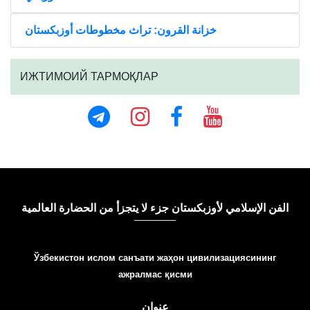
خزانة القرون: تراث مخطوطات أوزبكستان
ИЖТИМОИЙ ТАРМОҚЛАР
الفن الإسلامي لأوزبكستان جزء لا يتجزأ من الحضارة العالمية
Ўзбекистон ислом санъати жаҳон цивилизациясининг
ажралмас қисми
عنوان