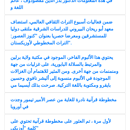
في هذه المعلومات الدكتور بدر الدين مقصودوف ، عالم
اللغة و
ضمن فعاليات أسبوع التراث الثقافي العالمي، استضاف
معهد أبو ريحان البيروني للدراسات الشرقية ملتقى دوليا
للمستشرقين ومعرضا حصريا بعنوان "كنوز العصور:
التراث المخطوطي لأوزبكستان".
يحتوي هذا الألبوم الفاخر، الموجود في مكتبة ولاية برلين
والمرتبط بالسلالة البابورية، على غزليات من جهة
ومنمنمات من جهة أخرى. ومن المثير للاهتمام أن الغزالات
الموجودة في الألبوم منسوبة إلى أليشر نافوي وحسين
بايقرو ومكتوبة باللغة التركية. صرحت بذلك أيسيما مي
مخطوطة قرآنية نادرة للغاية من عصر الأمير تيمور وجدت
في أوروبا
لأول مرة ، تم العثور على مخطوطة قرآنية تحتوي على
كلمة "أوزبكي"