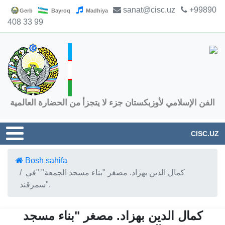
sanat@cisc.uz
+99890
Gerb
Bayroq
Madhiya
408 33 99
الفن الإسلامي لأوزبكستان جزء لا يتجزأ من الحضارة العالمية
CISC.UZ
Bosh sahifa
كمال الدين بهزاد. مصغر "بناء مسجد الجمعة" "في
سمرقند".
كمال الدين بهزاد. مصغر "بناء مسجد