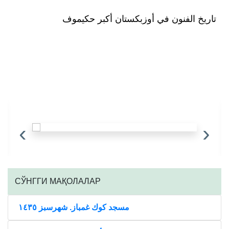
تاريخ الفنون في أوزبكستان أكبر حكيموف
‹
›
CЎНГГИ МАҚОЛАЛАР
مسجد كوك غمباز. شهرسبز ١٤٣٥