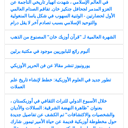
في العالم الإسلامي ، شهدت انهيار تاريخي الناجمة عن
الغزو المدمر لجحافل جنكيز خان. تفاقم الصدام العالمي
الأول لحضارتين - الوثنية السهوب في شكل ياسا المنغولية
والتوحيد الإسلامي بسبب تصادم آخر لا يقل درام
الشهرة العالمية لـ "قرآن أوزبك خان" المصنوع من الذهب
ألبوم رائع للبابوريين موجود في مكتبة برلين
يورونيوز تنشر مقالا عن فن الحرير الأوزبكي
تطور جديد في العلوم الأوزبكية: خطط لإنشاء تاريخ علم
العملات
خلال الأسبوع الدولي للتراث الثقافي في أوزبكستان ،
بعنوان "ظاهرة النهضة الشرقية: السلالات والأديان
والشخصيات والاكتشافات" تم الكشف عن تفاصيل جديدة
حول مخطوطة أوزبكية قديمة عن حياة الأمير تيمور. شارك