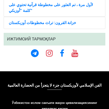
لأول مرة ، تم العثور على مخطوطة قرآنية تحتوي على
كلمة "أوزبكي"
خزانة القرون: تراث مخطوطات أوزبكستان
ИЖТИМОИЙ ТАРМОҚЛАР
الفن الإسلامي لأوزبكستان جزء لا يتجزأ من الحضارة العالمية
Ўзбекистон ислом санъати жаҳон цивилизациясининг
ажралмас қисми