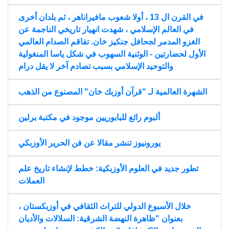
في القرن ال 13 ، أولا شعوب مافيراناهر ، ثم بلدان أخرى
في العالم الإسلامي ، شهدت انهيار تاريخي الناجمة عن
الغزو المدمر لجحافل جنكيز خان. تفاقم الصدام العالمي
الأول لحضارتين - الوثنية السهوب في شكل ياسا المنغولية
والتوحيد الإسلامي بسبب تصادم آخر لا يقل درام
الشهرة العالمية لـ "قرآن أوزبك خان" المصنوع من الذهب
ألبوم رائع للبابوريين موجود في مكتبة برلين
يورونيوز تنشر مقالا عن فن الحرير الأوزبكي
تطور جديد في العلوم الأوزبكية: خطط لإنشاء تاريخ علم
العملات
خلال الأسبوع الدولي للتراث الثقافي في أوزبكستان ،
بعنوان "ظاهرة النهضة الشرقية: السلالات والأديان