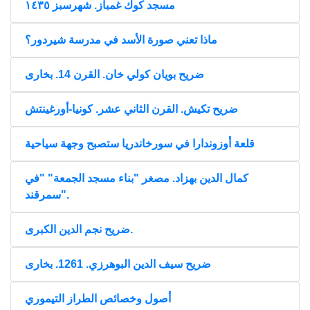
مسجد كوك غمباز. شهرسبز ١٤٣٥
ماذا تعني صورة الأسد في مدرسة شيردور؟
ضريح بويان كولي خان. القرن 14. بخارى
ضريح تكيش. القرن الثاني عشر. كونيا-أورغينتش
قلعة أوزوندارا في سورخاندريا ستصبح وجهة سياحية
كمال الدين بهزاد. مصغر "بناء مسجد الجمعة" "في
سمرقند".
ضريح نجم الدين الكبرى.
ضريح سيف الدين البوهرزي. 1261. بخارى
أصول وخصائص الطراز التيموري