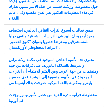
والشخصيات والاكتشافات" تم الكشف عن تفاصيل جديدة
حول مخطوطة أوزبكية قديمة عن حياة الأمير تيمور. شارك
في هذه المعلومات الدكتور بدر الدين مقصودوف ، عالم
اللغة و
ضمن فعاليات أسبوع التراث الثقافي العالمي، استضاف
معهد أبو ريحان البيروني للدراسات الشرقية ملتقى دوليا
للمستشرقين ومعرضا حصريا بعنوان "كنوز العصور:
التراث المخطوطي لأوزبكستان".
يحتوي هذا الألبوم الفاخر، الموجود في مكتبة ولاية برلين
والمرتبط بالسلالة البابورية، على غزليات من جهة
ومنمنمات من جهة أخرى. ومن المثير للاهتمام أن الغزالات
الموجودة في الألبوم منسوبة إلى أليشر نافوي وحسين
بايقرو ومكتوبة باللغة التركية. صرحت بذلك أيسيما مي
مخطوطة قرآنية نادرة للغاية من عصر الأمير تيمور وجدت
في أوروبا