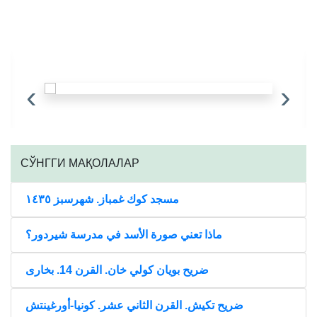
‹
›
CЎНГГИ МАҚОЛАЛАР
مسجد كوك غمباز. شهرسبز ١٤٣٥
ماذا تعني صورة الأسد في مدرسة شيردور؟
ضريح بويان كولي خان. القرن 14. بخارى
ضريح تكيش. القرن الثاني عشر. كونيا-أورغينتش