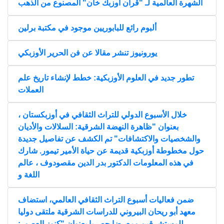
الشهرة العالمية لـ "قرآن أوزبك خان" المصنوع من الذهب
ألبوم رائع للبابوريين موجود في مكتبة برلين
يورونيوز تنشر مقالا عن فن الحرير الأوزبكي
تطور جديد في العلوم الأوزبكية: خطط لإنشاء تاريخ علم
العملات
خلال الأسبوع الدولي للتراث الثقافي في أوزبكستان ،
بعنوان "ظاهرة النهضة الشرقية: السلالات والأديان
والشخصيات والاكتشافات" تم الكشف عن تفاصيل جديدة
حول مخطوطة أوزبكية قديمة عن حياة الأمير تيمور. شارك
في هذه المعلومات الدكتور بدر الدين مقصودوف ، عالم
اللغة و
ضمن فعاليات أسبوع التراث الثقافي العالمي، استضاف
معهد أبو ريحان البيروني للدراسات الشرقية ملتقى دوليا
للمستشرقين ومعرضا حصريا بعنوان "كنوز العصور: