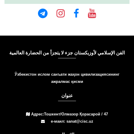
الفن الإسلامي لأوزبكستان جزء لا يتجزأ من الحضارة العالمية
Ўзбекистон ислом санъати жаҳон цивилизациясининг
ажралмас қисми
عنوان
Адрес:Тошкент/Олмазор Қорасарой / 47
е-маил: sanat@cisc.uz