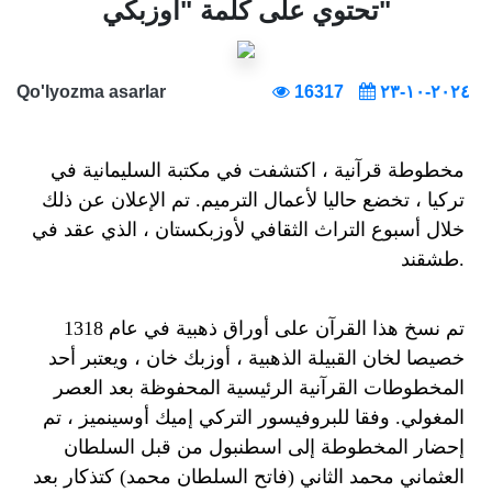
تحتوي على كلمة "أوزبكي"
Qo'lyozma asarlar
16317
٢٠٢٤-١٠-٢٣
مخطوطة قرآنية ، اكتشفت في مكتبة السليمانية في
تركيا ، تخضع حاليا لأعمال الترميم. تم الإعلان عن ذلك
خلال أسبوع التراث الثقافي لأوزبكستان ، الذي عقد في
طشقند.
تم نسخ هذا القرآن على أوراق ذهبية في عام 1318
خصيصا لخان القبيلة الذهبية ، أوزبك خان ، ويعتبر أحد
المخطوطات القرآنية الرئيسية المحفوظة بعد العصر
المغولي. وفقا للبروفيسور التركي إميك أوسينميز ، تم
إحضار المخطوطة إلى اسطنبول من قبل السلطان
العثماني محمد الثاني (فاتح السلطان محمد) كتذكار بعد