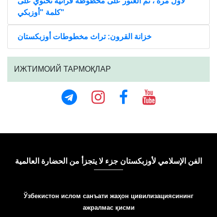
لأول مرة ، تم العثور على مخطوطة قرآنية تحتوي على
كلمة "أوزبكي"
خزانة القرون: تراث مخطوطات أوزبكستان
ИЖТИМОИЙ ТАРМОҚЛАР
الفن الإسلامي لأوزبكستان جزء لا يتجزأ من الحضارة العالمية
Ўзбекистон ислом санъати жаҳон цивилизациясининг
ажралмас қисми