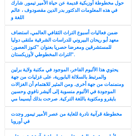
حول مخطوطة أوزبكية قديمة عن حياة الأمير تيمور. شارك
في هذه المعلومات الدكتور بدر الدين مقصودوف ، عالم
اللغة و
ضمن فعاليات أسبوع التراث الثقافي العالمي، استضاف
معهد أبو ريحان البيروني للدراسات الشرقية ملتقى دوليا
للمستشرقين ومعرضا حصريا بعنوان "كنوز العصور:
التراث المخطوطي لأوزبكستان".
يحتوي هذا الألبوم الفاخر، الموجود في مكتبة ولاية برلين
والمرتبط بالسلالة البابورية، على غزليات من جهة
ومنمنمات من جهة أخرى. ومن المثير للاهتمام أن الغزالات
الموجودة في الألبوم منسوبة إلى أليشر نافوي وحسين
بايقرو ومكتوبة باللغة التركية. صرحت بذلك أيسيما مي
مخطوطة قرآنية نادرة للغاية من عصر الأمير تيمور وجدت
في أوروبا