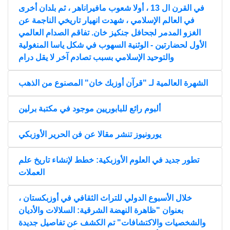
في القرن ال 13 ، أولا شعوب مافيراناهر ، ثم بلدان أخرى
في العالم الإسلامي ، شهدت انهيار تاريخي الناجمة عن
الغزو المدمر لجحافل جنكيز خان. تفاقم الصدام العالمي
الأول لحضارتين - الوثنية السهوب في شكل ياسا المنغولية
والتوحيد الإسلامي بسبب تصادم آخر لا يقل درام
الشهرة العالمية لـ "قرآن أوزبك خان" المصنوع من الذهب
ألبوم رائع للبابوريين موجود في مكتبة برلين
يورونيوز تنشر مقالا عن فن الحرير الأوزبكي
تطور جديد في العلوم الأوزبكية: خطط لإنشاء تاريخ علم
العملات
خلال الأسبوع الدولي للتراث الثقافي في أوزبكستان ،
بعنوان "ظاهرة النهضة الشرقية: السلالات والأديان
والشخصيات والاكتشافات" تم الكشف عن تفاصيل جديدة