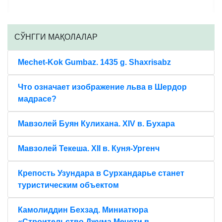
CЎНГГИ МАҚОЛАЛАР
Mechet-Kok Gumbaz. 1435 g. Shaxrisabz
Что означает изображение льва в Шердор
мадрасе?
Мавзолей Буян Кулихана. XIV в. Бухара
Мавзолей Текеша. XII в. Куня-Ургенч
Крепость Узундара в Сурхандарье станет
туристическим объектом
Камолиддин Бехзад. Миниатюра
«Строительство Джума Мечети в