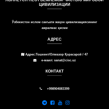
ЦИВИЛИЗАЦИИ
Ўзбекистон ислом санъати жаҳон цивилизациясининг
ажралмас қисми
АДРЕС
Адрес:Тошкент/Олмазор Қорасарой / 47
е-маил: sanat@cisc.uz
КОНТАКТ
+998904083399