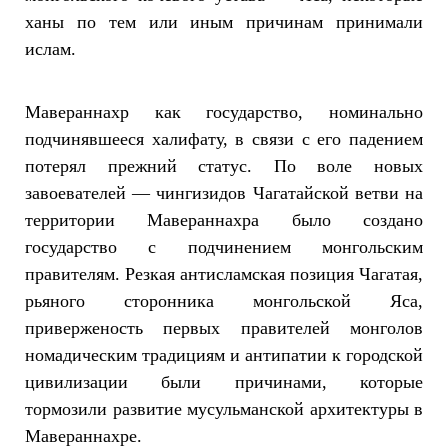
ханы по тем или иным причинам принимали
ислам.
Мавераннахр как государство, номинально
подчинявшееся халифату, в связи с его падением
потерял прежний статус. По воле новых
завоевателей — чингизидов Чагатайской ветви на
территории Мавераннахра было создано
государство с подчинением монгольским
правителям. Резкая антисламская позиция Чагатая,
рьяного сторонника монгольской Яса,
приверженость первых правителей монголов
номадическим традициям и антипатии к городской
цивилизации были причинами, которые
тормозили развитие мусульманской архитектуры в
Мавераннахре.