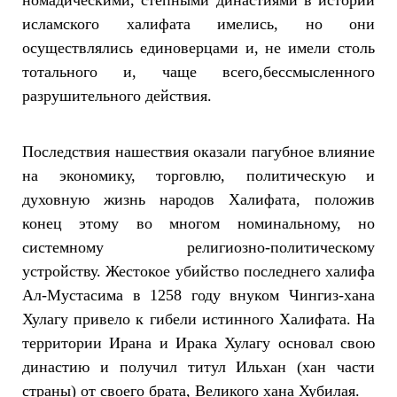
номадическими, степными династиями в истории
исламского халифата имелись, но они
осуществлялись единоверцами и, не имели столь
тотального и, чаще всего,бессмысленного
разрушительного действия.
Последствия нашествия оказали пагубное влияние
на экономику, торговлю, политическую и
духовную жизнь народов Халифата, положив
конец этому во многом номинальному, но
системному религиозно-политическому
устройству. Жестокое убийство последнего халифа
Ал-Муcтасима в 1258 году внуком Чингиз-хана
Хулагу привело к гибели истинного Халифата. На
территории Ирана и Ирака Хулагу основал свою
династию и получил титул Ильхан (хан части
страны) от своего брата, Великого хана Хубилая.