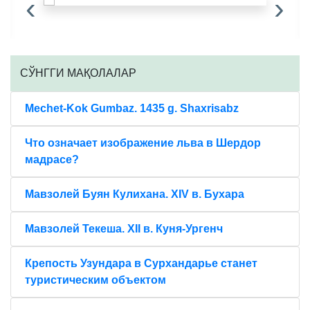
‹
›
CЎНГГИ МАҚОЛАЛАР
Mechet-Kok Gumbaz. 1435 g. Shaxrisabz
Что означает изображение льва в Шердор
мадрасе?
Мавзолей Буян Кулихана. XIV в. Бухара
Мавзолей Текеша. XII в. Куня-Ургенч
Крепость Узундара в Сурхандарье станет
туристическим объектом