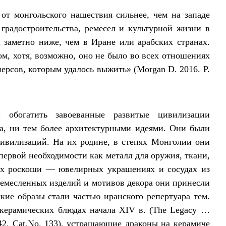
от монгольского нашествия сильнее, чем на западе
градостроительства, ремесел и культурной жизни в
 заметно ниже, чем в Иране или арабских странах.
м, хотя, возможно, оно не было во всех отношениях
ерсов, которым удалось выжить» (Morgan D. 2016. P.
обогатить завоеванные развитые цивилизации
а, ни тем более архитектурными идеями. Они были
цивилизаций. На их родине, в степях Монголии они
первой необходимости как металл для оружия, ткани,
иях роскоши — ювелирных украшениях и сосудах из
ремесленных изделий и мотивов декора они принесли
кие образы стали частью иранского репертуара тем.
керамических блюдах начала XIV в. (The Legacy …
. 242. Сat.No. 133), устрашающие драконы на керамиче