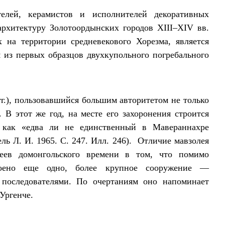
телей, керамистов и исполнителей декоративных
архитектуру Золотоордынских городов XIII–XIV вв.
 на территории средневекового Хорезма, является
 из первых образцов двухкупольного погребального
гг.), пользовавшийся большим авторитетом не только
 В этот же год, на месте его захоронения строится
и как «едва ли не единственный в Мавераннахре
ель Л. И. 1965. С. 247. Илл. 246). Отличие мавзолея
еев домонгольского времени в том, что помимо
роено еще одно, более крупное сооружение —
 последователями. По очертаниям оно напоминает
Ургенче.