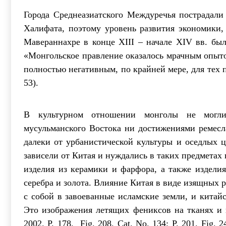
Города Среднеазиатского Междуречья пострадали 
Халифата, поэтому уровень развития экономики, 
Мавераннахре в конце XIII – начале XIV вв. был
«Монгольское правление оказалось мрачным опыто
полностью негативным, по крайней мере, для тех п
53).
В культурном отношении монголы не могли 
мусульманского Востока ни достижениями ремесл
далеки от урбанистической культуры и оседлых 
зависели от Китая и нуждались в таких предметах 
изделия из керамики и фарфора, а также издел
серебра и золота. Влияние Китая в виде изящных 
с собой в завоеванные исламские земли, и китайс
Это изображения летящих фениксов на тканях и 
2002. P. 178. Fig. 208. Сat. No. 134; P. 201. Fig