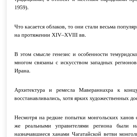
1959).
Что касается облаков, то они стали весьма попу
на протяжении ХIV–ХVIII вв.
В этом смысле генезис и особенности темуридско
многом связаны с искусством западных регионов
Ирана.
Архитектура и ремесла Мавераннахра к конц
восстанавливались, хотя ярких художественных до
Несмотря на редкие попытки монгольских ханов с
же реальными управителями региона были на
назначавшиеся ханами Чагатайской ветви монгол