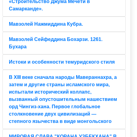
«Строительство Джума Мечети в
Самарканде».
Мавзолей Нажмиддина Кубра.
Мавзолей Сейфеддина Бохарзи. 1261.
Бухара
Истоки и особенности темуридского стиля
В XIII веке сначала народы Мавераннахра, а
затем и другие страны исламского мира,
испытали исторический коллапс,
вызванный опустошительным нашествием
орд Чингиз-хана. Первое глобальное
столкновение двух цивилизаций —
степного язычества в виде монгольского
МИРОВАЯ СЛАВА "КОРАНА УЗБЕКХАНА" В