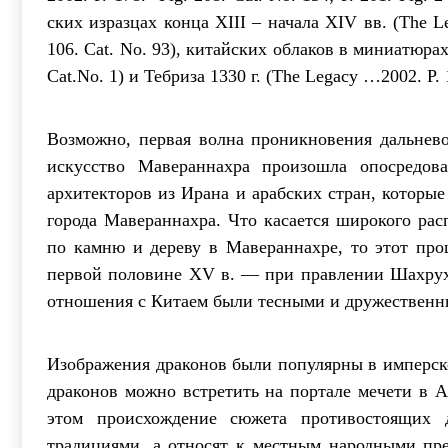
ских изразцах конца XIII – начала ХIV вв. (The Leg
106. Сat. No. 93), китайских облаков в миниатюрах 
Сat.No. 1) и Тебриза 1330 г. (The Legacy …2002. P. 1
Возможно, первая волна проникновения дальнево
искусство Мавераннахра произошла опосредова
архитекторов из Ирана и арабских стран, которы
города Мавераннахра. Что касается широкого рас
по камню и дереву в Мавераннахре, то этот про
первой половине ХV в. — при правлении Шахруха 
отношения с Китаем были тесными и дружественн
Изображения драконов были популярны в имперск
драконов можно встретить на портале мечети в А
этом происхождение сюжета противостоящих 
традициями, а относят к местным народными пред