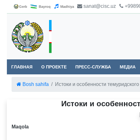
sanat@cisc.uz
+99890
Gerb
Bayroq
Madhiya
ГЛАВНАЯ
О ПРОЕКТЕ
ПРЕСС-СЛУЖБА
МЕДИА
Bosh sahifa
Истоки и особенности темуридского
Истоки и особеннос
Maqola