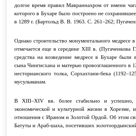
долгое время правил Мавраннахром от имени чаг
которого в Бухаре было построено не сохранившее
в 1289 г. (Бартольд В. В. 1963. С. 261–262; Пугачен
Однако строительство монументального медресе в 
отмечается еще в середине XIII в. (Пугаченкова Г
средства на возведение медресе в Бухаре были
сына Чингисхана и матерью провозглашенного в 1
несторианского толка, Сорхахтани-бека (1192–125
мусульманам.
В XIII–XIV вв. более стабильно и успешно, 
экономической и культурной жизни в Хорезме, 
отношения с Ираном и Золотой Ордой. Об этом св
Батуты и Араб-шаха, посетивших золотоордынский