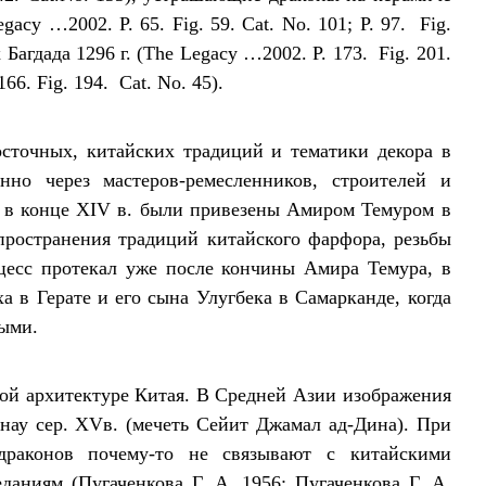
acy …2002. P. 65. Fig. 59. Сat. No. 101; P. 97. Fig.
Багдада 1296 г. (The Legacy …2002. P. 173. Fig. 201.
66. Fig. 194. Сat. No. 45).
сточных, китайских традиций и тематики декора в
нно через мастеров-ремесленников, строителей и
е в конце ХIV в. были привезены Амиром Темуром в
пространения традиций китайского фарфора, резьбы
цесс протекал уже после кончины Амира Темура, в
в Герате и его сына Улугбека в Самарканде, когда
ыми.
ой архитектуре Китая. В Средней Азии изображения
нау сер. ХVв. (мечеть Сейит Джамал ад-Дина). При
драконов почему-то не связывают с китайскими
аниям (Пугаченкова Г. А. 1956; Пугаченкова Г. А.