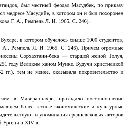
атаидов, был местный феодал Масудбек, по приказу
ся медресе Масудийе, в котором он и был похоронен
кова Г. А., Ремпель Л. И. 1965. С. 246).
Бухаре, в котором обучалось свыше 1000 студентов,
. А., Ремпель Л. И. 1965. С. 246). Причем огромные
 внесены Сорхахтани-бека — старшей женой Толуя,
251 году Великим ханом Мунке. Будучи христианкой
2 гг.), тем не менее, оказывала покровительство и
чем в Мавераннахре, проходило восстановление
имевшем более тесные экономические и культурные
идетельствуют и упоминания средневековых авторов
 Ургенч в XIV в.