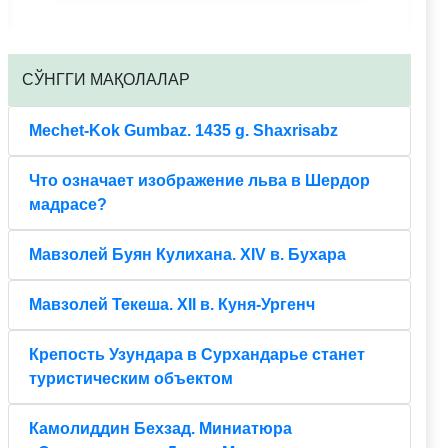
CЎНГГИ МАҚОЛАЛАР
Mechet-Kok Gumbaz. 1435 g. Shaxrisabz
Что означает изображение льва в Шердор
мадрасе?
Мавзолей Буян Кулихана. XIV в. Бухара
Мавзолей Текеша. XII в. Куня-Ургенч
Крепость Узундара в Сурхандарье станет
туристическим объектом
Камолиддин Бехзад. Миниатюра