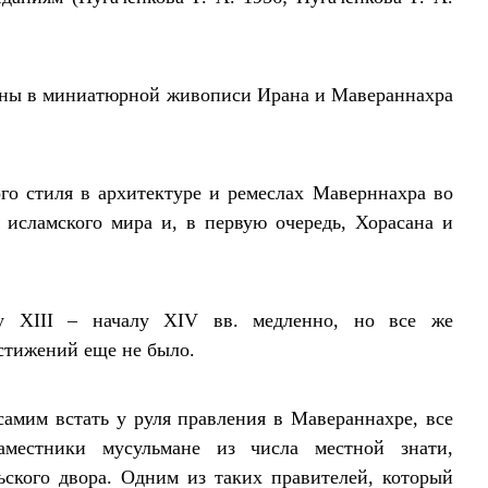
лярны в миниатюрной живописи Ирана и Мавераннахра
го стиля в архитектуре и ремеслах Маверннахра во
 исламского мира и, в первую очередь, Хорасана и
у XIII – началу XIV вв. медленно, но все же
стижений еще не было.
амим встать у руля правления в Мавераннахре, все
местники мусульмане из числа местной знати,
ьского двора. Одним из таких правителей, который