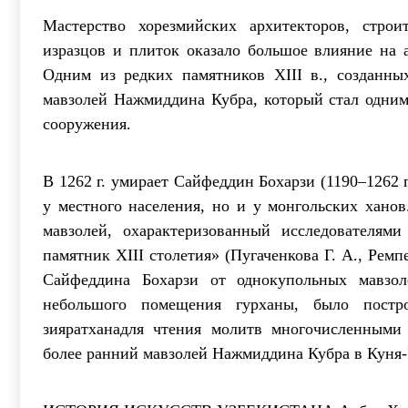
Мастерство хорезмийских архитекторов, строи
изразцов и плиток оказало большое влияние на 
Одним из редких памятников XIII в., созданных
мавзолей Нажмиддина Кубра, который стал одним
сооружения.
В 1262 г. умирает Сайфеддин Бохарзи (1190–1262 
у местного населения, но и у монгольских ханов.
мавзолей, охарактеризованный исследователям
памятник XIII столетия» (Пугаченкова Г. А., Ремп
Сайфеддина Бохарзи от однокупольных мавзол
небольшого помещения гурханы, было пост
зияратханадля чтения молитв многочисленными
более ранний мавзолей Нажмиддина Кубра в Куня-