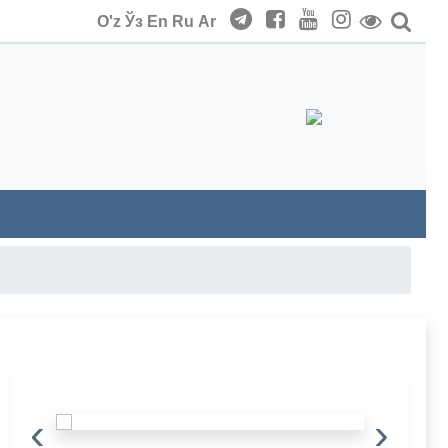
O'z
Ўз
En
Ru
Ar
‹
›