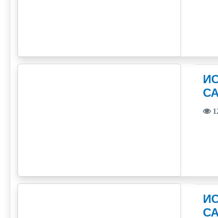
И
С
1
И
С