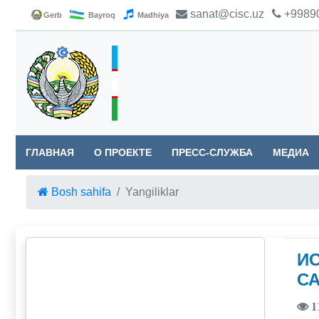
sanat@cisc.uz
+99890
Gerb
Bayroq
Madhiya
ГЛАВНАЯ
О ПРОЕКТЕ
ПРЕСС-СЛУЖБА
МЕДИА
Bosh sahifa
Yangiliklar
И
С
1