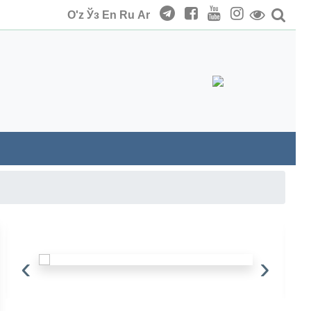
O'z
Ўз
En
Ru
Ar
‹
›