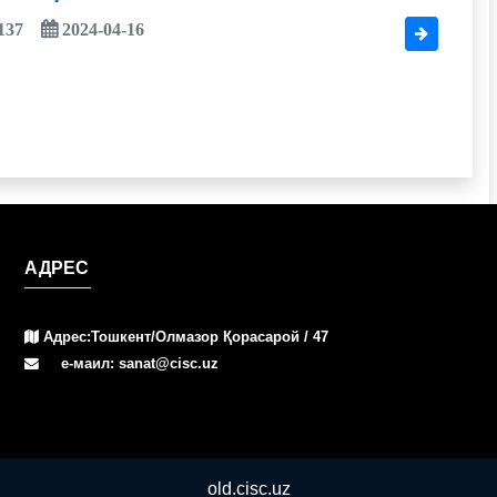
137
2024-04-16
АДРЕС
Адрес:Тошкент/Олмазор Қорасарой / 47
е-маил: sanat@cisc.uz
old.cisc.uz