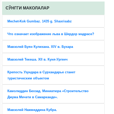
CЎНГГИ МАКОЛАЛАР
Mechet-Kok Gumbaz. 1435 g. Shaxrisabz
Что означает изображение льва в Шердор мадрасе?
Мавзолей Буян Кулихана. XIV в. Бухара
Мавзолей Текеша. XII в. Куня-Ургенч
Крепость Узундара в Сурхандарье станет
туристическим объектом
Камолиддин Бехзад. Миниатюра «Строительство
Джума Мечети в Самарканде».
Мавзолей Нажмиддина Кубра.