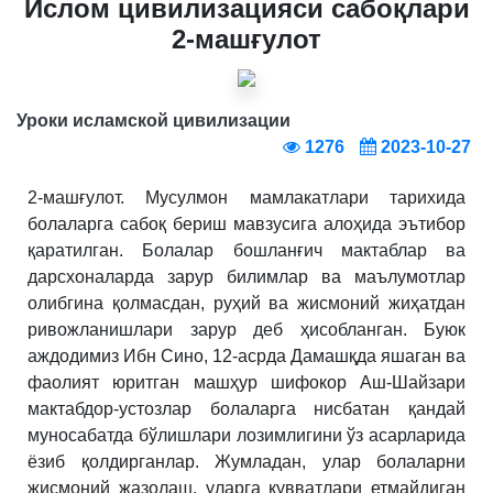
Ислом цивилизацияси сабоқлари
2-машғулот
Уроки исламской цивилизации
1276
2023-10-27
2-машғулот. Мусулмон мамлакатлари тарихида
болаларга сабоқ бериш мавзусига алоҳида эътибор
қаратилган. Болалар бошланғич мактаблар ва
дарсхоналарда зарур билимлар ва маълумотлар
олибгина қолмасдан, руҳий ва жисмоний жиҳатдан
ривожланишлари зарур деб ҳисобланган. Буюк
аждодимиз Ибн Сино, 12-асрда Дамашқда яшаган ва
фаолият юритган машҳур шифокор Аш-Шайзари
мактабдор-устозлар болаларга нисбатан қандай
муносабатда бўлишлари лозимлигини ўз асарларида
ёзиб қолдирганлар. Жумладан, улар болаларни
жисмоний жазолаш, уларга қувватлари етмайдиган