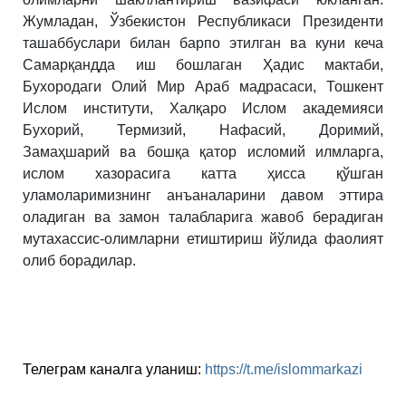
Жумладан, Ўзбекистон Республикаси Президенти
ташаббуслари билан барпо этилган ва куни кеча
Самарқандда иш бошлаган Ҳадис мактаби,
Бухородаги Олий Мир Араб мадрасаси, Тошкент
Ислом институти, Халқаро Ислом академияси
Бухорий, Термизий, Нафасий, Доримий,
Замаҳшарий ва бошқа қатор исломий илмларга,
ислом хазорасига катта ҳисса қўшган
уламоларимизнинг анъаналарини давом эттира
оладиган ва замон талабларига жавоб берадиган
мутахассис-олимларни етиштириш йўлида фаолият
олиб борадилар.
Телеграм каналга уланиш
:
https://t.me/islommarkazi