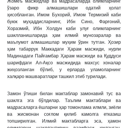
Жомеъ масжидлар ва мадрасаларда олимларнинг
ўзаро фикр алмашишлари одатий ҳолат
ҳисобланган. Имом Бухорий, Имом Термизий каби
буюк муҳаддисларнинг, Ибн Сино, Фарғоний,
Хоразмий, Ибн Холдун каби улуғ олимларнинг
шаклланишларида ҳам илмий мунозаралар ва
маълумот алмашишлар муҳим ўрин тутган. Ҳозир
ҳам табаррук Маккадаги Ҳарам масжиди, нурли
Мадинадаги Пайғамбар Ҳарам масжиди ва Қуддуси
шарифдаги Ал-Ақсо масжидида махсус хоналар
жиҳозланган бўлиб, у ерларда уламоларнинг
халқаро машваратлари ташкил этиб турилади.
Замон ўтиши билан мактаблар замонавий тус ва
шаклга эга бўлдилар. Таълим мактаблари ва
мадрасаларга ёшларни ҳар томонлама илмли, зиёли
ва жисмонан соғлом қилиб камолга етказиш
топширилган. Илмий мактабларга эса, ҳамон
олимларни шакллантириш вазифаси юкланган.