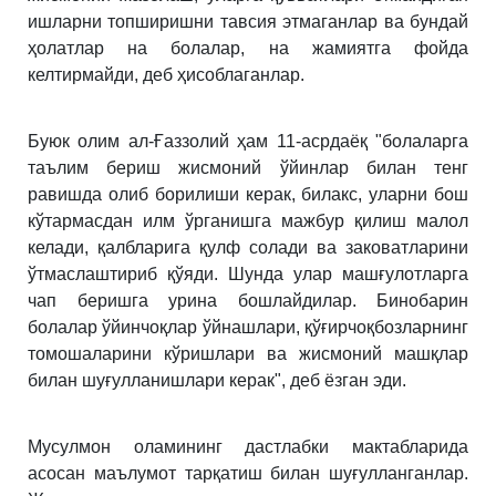
ишларни топширишни тавсия этмаганлар ва бундай
ҳолатлар на болалар, на жамиятга фойда
келтирмайди, деб ҳисоблаганлар.
Буюк олим ал-Ғаззолий ҳам 11-асрдаёқ "болаларга
таълим бериш жисмоний ўйинлар билан тенг
равишда олиб борилиши керак, билакс, уларни бош
кўтармасдан илм ўрганишга мажбур қилиш малол
келади, қалбларига қулф солади ва заковатларини
ўтмаслаштириб қўяди. Шунда улар машғулотларга
чап беришга урина бошлайдилар. Бинобарин
болалар ўйинчоқлар ўйнашлари, қўғирчоқбозларнинг
томошаларини кўришлари ва жисмоний машқлар
билан шуғулланишлари керак", деб ёзган эди.
Мусулмон оламининг дастлабки мактабларида
асосан маълумот тарқатиш билан шуғулланганлар.