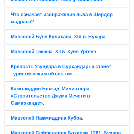
Что означает изображение льва в Шердор
мадрасе?
Мавзолей Буян Кулихана. XIV в. Бухара
Мавзолей Текеша. XII в. Куня-Ургенч
Крепость Узундара в Сурхандарье станет
туристическим объектом
Камолиддин Бехзад. Миниатюра
«Строительство Джума Мечети в
Самарканде».
Мавзолей Нажмиддина Кубра.
Мавзолей Сейфеддина Бохарзи. 1261. Бухара