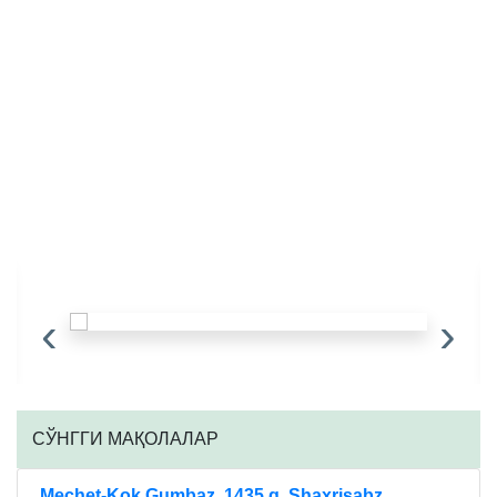
‹
›
CЎНГГИ МАҚОЛАЛАР
Mechet-Kok Gumbaz. 1435 g. Shaxrisabz