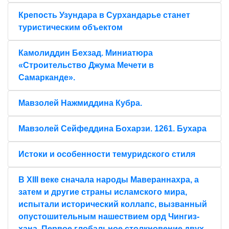
Крепость Узундара в Сурхандарье станет
туристическим объектом
Камолиддин Бехзад. Миниатюра
«Строительство Джума Мечети в
Самарканде».
Мавзолей Нажмиддина Кубра.
Мавзолей Сейфеддина Бохарзи. 1261. Бухара
Истоки и особенности темуридского стиля
В XIII веке сначала народы Мавераннахра, а
затем и другие страны исламского мира,
испытали исторический коллапс, вызванный
опустошительным нашествием орд Чингиз-
хана. Первое глобальное столкновение двух