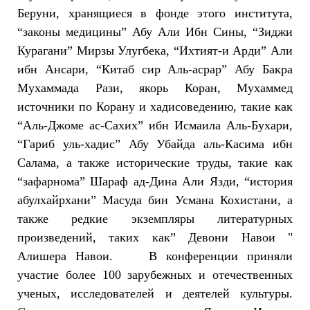
Беруни, хранящиеся в фонде этого института,
“законы медицины” Абу Али Ибн Сины, “Зиджи
Курагани” Мирзы Улугбека, “Ихтият-и Арди” Али
ибн Ансари, “Китаб сир Аль-асрар” Абу Бакра
Мухаммада Рази, якорь Коран, Мухаммед
источники по Корану и хадисоведению, такие как
“Аль-Джоме ас-Сахих” ибн Исмаила Аль-Бухари,
“Гариб уль-хадис” Абу Убайда аль-Касима ибн
Салама, а также исторические труды, такие как
“зафарнома” Шараф ад-Дина Али Язди, “история
абулхайрхани” Масуда бин Усмана Кохистани, а
также редкие экземпляры литературных
произведений, таких как” Девони Навои "
Алишера Навои. В конференции приняли
участие более 100 зарубежных и отечественных
ученых, исследователей и деятелей культуры.