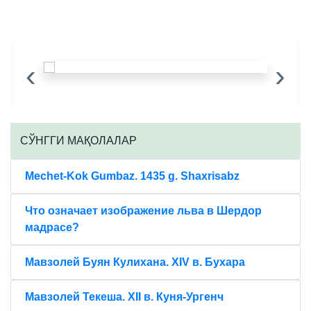
‹
›
CЎНГГИ МАҚОЛАЛАР
Mechet-Kok Gumbaz. 1435 g. Shaxrisabz
Что означает изображение льва в Шердор
мадрасе?
Мавзолей Буян Кулихана. XIV в. Бухара
Мавзолей Текеша. XII в. Куня-Ургенч