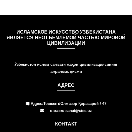
ИСЛАМСКОЕ ИСКУССТВО УЗБЕКИСТАНА
ЯВЛЯЕТСЯ НЕОТЪЕМЛЕМОЙ ЧАСТЬЮ МИРОВОЙ
ЦИВИЛИЗАЦИИ
Ўзбекистон ислом санъати жаҳон цивилизациясининг
ажралмас қисми
АДРЕС
Адрес:Тошкент/Олмазор Қорасарой / 47
е-маил: sanat@cisc.uz
КОНТАКТ