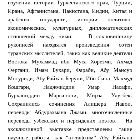
изучении истории Туркестанского края, Турции,
Ирана, Афганистана, Пакистана, Индии, Китая и
арабских государств, истории политико-
экономических, культурных, дипломатических
отношений между ними. В сокровищнице
рукописей находятся произведения сотен
туранских мыслителей, таких как великие деятели
Востока Мухаммад ибн Муса Хорезми, Ахмад
Фергани, Имам Бухари, Фараби, Абу Мансур
Мотуриди, Абу Райхан Беруни, Ибн Сина, Махмуд
Кошгари, Наджмиддин Умар Насафи,
Бурханиддин Маргинони, Мирза Улугбек.
Сохранились сочинения Алишера Навои,
переводы Абдурахмана Джами, многочисленные
переводы узбекских и персидских поэтов. На
эксклюзивной выставке представлены такие
научные работы, как “ат-тафхим” Абу Райхана