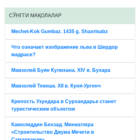
CЎНГГИ МАҚОЛАЛАР
Mechet-Kok Gumbaz. 1435 g. Shaxrisabz
Что означает изображение льва в Шердор
мадрасе?
Мавзолей Буян Кулихана. XIV в. Бухара
Мавзолей Текеша. XII в. Куня-Ургенч
Крепость Узундара в Сурхандарье станет
туристическим объектом
Камолиддин Бехзад. Миниатюра
«Строительство Джума Мечети в
Самарканде».