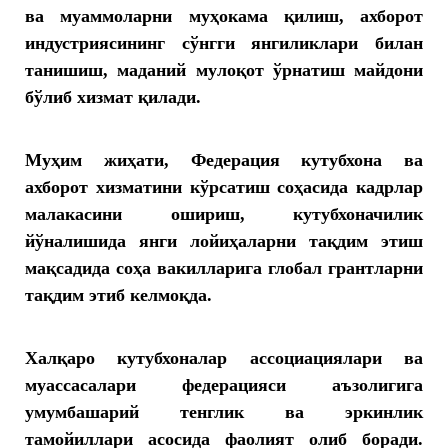
ва муаммоларни муҳокама қилиш, ахборот
индустриясининг сўнгги янгиликлари билан
танишиш, маданий мулоқот ўрнатиш майдони
бўлиб хизмат қилади.
Муҳим жиҳати, Федерация кутубхона ва
ахборот хизматини кўрсатиш соҳасида кадрлар
малакасини ошириш, кутубхоначилик
йўналишида янги лойиҳаларни тақдим этиш
мақсадида соҳа вакилларига глобал грантларни
тақдим этиб келмоқда.
Халқаро кутубхоналар ассоциациялари ва
муассасалари федерацияси аъзолигига
умумбашарий тенглик ва эркинлик
тамойиллари асосида фаолият олиб боради.