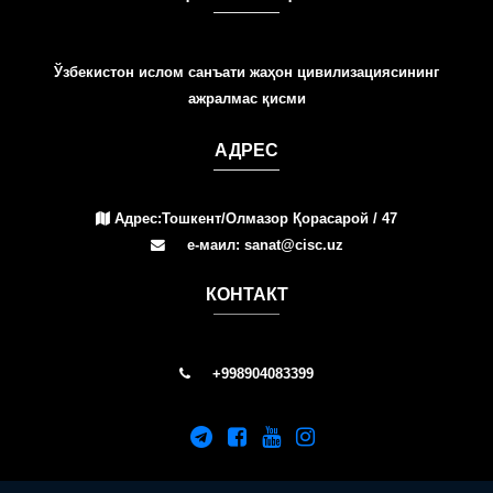
Ўзбекистон ислом санъати жаҳон цивилизациясининг
ажралмас қисми
АДРЕС
Адрес:Тошкент/Олмазор Қорасарой / 47
е-маил: sanat@cisc.uz
КОНТАКТ
+998904083399