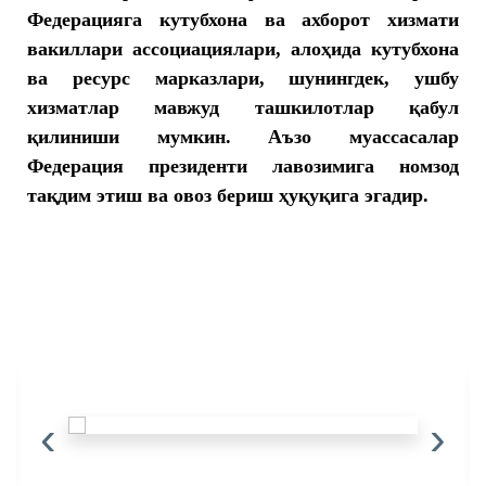
Федерацияга кутубхона ва ахборот хизмати
вакиллари ассоциациялари, алоҳида кутубхона
ва ресурс марказлари, шунингдек, ушбу
хизматлар мавжуд ташкилотлар қабул
қилиниши мумкин. Аъзо муассасалар
Федерация президенти лавозимига номзод
тақдим этиш ва овоз бериш ҳуқуқига эгадир.
‹
›