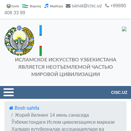
sanat@cisc.uz
+99890
Gerb
Bayroq
Madhiya
408 33 99
ИСЛАМСКОЕ ИСКУССТВО УЗБЕКИСТАНА
ЯВЛЯЕТСЯ НЕОТЪЕМЛЕМОЙ ЧАСТЬЮ
МИРОВОЙ ЦИВИЛИЗАЦИИ
CISC.UZ
Bosh sahifa
Жорий йилнинг 14 июнь санасида
Ўзбекистондаги Ислом цивилизацияси маркази
Халқаро кутубхоналар асcоциациялари ва