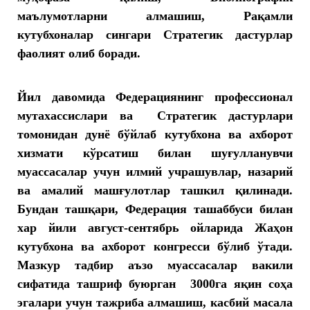
маълумотларни алмашиш, Рақамли
кутубхоналар сингари Стратегик дастурлар
фаолият олиб боради.
Йил давомида Федерациянинг профессионал
мутахассислари ва Стратегик дастурлари
томонидан дунё бўйлаб кутубхона ва ахборот
хизмати кўрсатиш билан шуғулланувчи
муассасалар учун илмий учрашувлар, назарий
ва амалий машғулотлар ташкил қилинади.
Бундан ташқари, Федерация ташаббуси билан
хар йили август-сентябрь ойларида Жаҳон
кутубхона ва ахборот конгресси бўлиб ўтади.
Мазкур тадбир аъзо муассасалар вакили
сифатида ташриф буюрган 3000га яқин соҳа
эгалари учун тажриба алмашиш, касбий масала