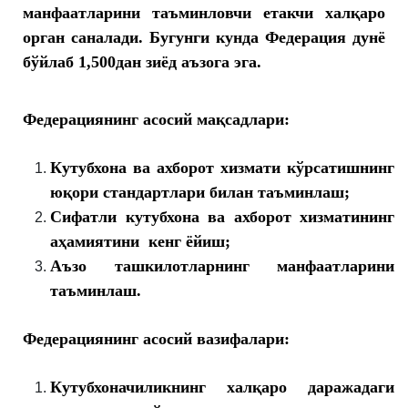
манфаатларини таъминловчи етакчи халқаро
орган саналади. Бугунги кунда Федерация дунё
бўйлаб 1,500дан зиёд аъзога эга.
Федерациянинг асосий мақсадлари:
Кутубхона ва ахборот хизмати кўрсатишнинг
юқори стандартлари билан таъминлаш;
Сифатли кутубхона ва ахборот хизматининг
аҳамиятини кенг ёйиш;
Аъзо ташкилотларнинг манфаатларини
таъминлаш.
Федерациянинг асосий вазифалари:
Кутубхоначиликнинг халқаро даражадаги