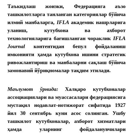
Таъкидлаш жоизки, Федерацияга аъзо
ташкилотларга танланган категориялар бўйича
илмий манбаларга,
IFLA
академик нашрларига
уланиш, кутубхона ва ахборот
технологияларига бағишланган чораклик
IFLA
Journal
контентидан бепул фойдаланиш
имконияти ҳамда кутубхона ишини стратегик
ривожлантириш ва манбаларни сақлаш бўйича
замонавий йўриқномалар тақдим этилади.
Маълумот ўрнида:
Халқаро кутубхоналар
ассоциациялари ва муассасалари федерациясига
мустақил нодавлат-нотижорат сифатида 1927
йил 30 сентябрь куни асос солинган. Ушбу
ташкилот кутубхоналар, ахборот хизматлари
ҳамда уларнинг фойдаланувчилари