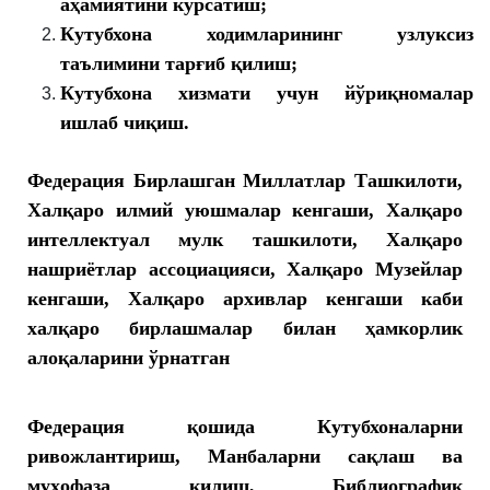
аҳамиятини кўрсатиш;
Кутубхона ходимларининг узлуксиз
таълимини тарғиб қилиш;
Кутубхона хизмати учун йўриқномалар
ишлаб чиқиш.
Федерация Бирлашган Миллатлар Ташкилоти,
Халқаро илмий уюшмалар кенгаши, Халқаро
интеллектуал мулк ташкилоти, Халқаро
нашриётлар ассоциацияси, Халқаро Музейлар
кенгаши, Халқаро архивлар кенгаши каби
халқаро бирлашмалар билан ҳамкорлик
алоқаларини ўрнатган
Федерация қошида Кутубхоналарни
ривожлантириш, Манбаларни сақлаш ва
муҳофаза қилиш, Библиографик