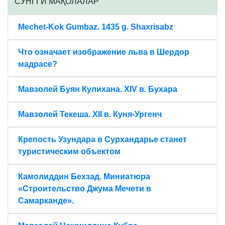
CЎНГГИ МАҚОЛАЛАР
Mechet-Kok Gumbaz. 1435 g. Shaxrisabz
Что означает изображение льва в Шердор
мадрасе?
Мавзолей Буян Кулихана. XIV в. Бухара
Мавзолей Текеша. XII в. Куня-Ургенч
Крепость Узундара в Сурхандарье станет
туристическим объектом
Камолиддин Бехзад. Миниатюра
«Строительство Джума Мечети в
Самарканде».