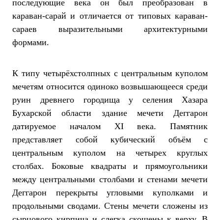
последующие века он был преобразован в
караван-сарай и отличается от типовых караван-
сараев выразительными архитектурными
формами.
К типу четырёхстолпных с центральным куполом
мечетям относится одиноко возвышающееся среди
руин древнего городища у селения Хазара
Бухарской области здание мечети Деггарон
датируемое началом XI века. Памятник
представляет собой кубический объём с
центральным куполом на четырех круглых
столбах. Боковые квадраты и прямоугольники
между центральными столбами и стенами мечети
Деггарон перекрыты угловыми куполками и
продольными сводами. Стены мечети сложены из
сырцового кирпича и слегка скошены к верху. В