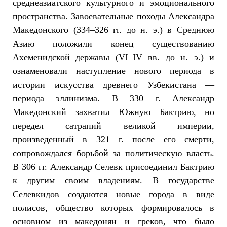
среднеазиатского культурного и эмоционального
пространства. Завоевательные походы Александра
Македонского (334–326 гг. до н. э.) в Среднюю
Азию положили конец существованию
Ахеменидской державы (VI–IV вв. до н. э.) и
ознаменовали наступление нового периода в
истории искусства древнего Узбекистана —
периода эллинизма. В 330 г. Александр
Македонский захватил Южную Бактрию, но
передел сатрапий великой империи,
произведенный в 321 г. после его смерти,
сопровождался борьбой за политическую власть.
В 306 гг. Александр Селевк присоединил Бактрию
к другим своим владениям. В государстве
Селевкидов создаются новые города в виде
полисов, общество которых формировалось в
основном из македонян и греков, что было