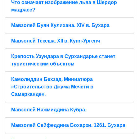
Что означает изображение льва в Шердор
мадрасе?
Мавзолей Буян Кулихана. XIV в. Бухара
Мавзолей Текеша. XII в. Куня-Ургенч
Крепость Узундара в Сурхандарье станет
туристическим объектом
Камолиддин Бехзад. Миниатюра
«Строительство Джума Мечети в
Самарканде».
Мавзолей Нажмиддина Кубра.
Мавзолей Сейфеддина Бохарзи. 1261. Бухара