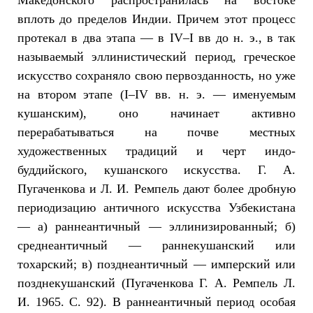
Македонского распространилась на востоке
вплоть до пределов Индии. Причем этот процесс
протекал в два этапа — в IV–I вв до н. э., в так
называемый эллинистический период, греческое
искусство сохраняло свою первозданность, но уже
на втором этапе (I–IV вв. н. э. — именуемым
кушанским), оно начинает активно
перерабатываться на почве местных
художественных традиций и черт индо-
буддийского, кушанского искусства. Г. А.
Пугаченкова и Л. И. Ремпель дают более дробную
периодизацию античного искусства Узбекистана
— а) раннеантичный — эллинизированный; б)
среднеантичный — раннекушанский или
тохарский; в) позднеантичный — имперский или
позднекушанский (Пугаченкова Г. А. Ремпель Л.
И. 1965. С. 92). В раннеантичный период особая