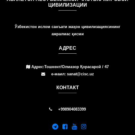
ЦИВИЛИЗАЦИИ
Ўзбекистон ислом санъати жаҳон цивилизациясининг
ажралмас қисми
АДРЕС
Адрес:Тошкент/Олмазор Қорасарой / 47
е-маил: sanat@cisc.uz
КОНТАКТ
+998904083399