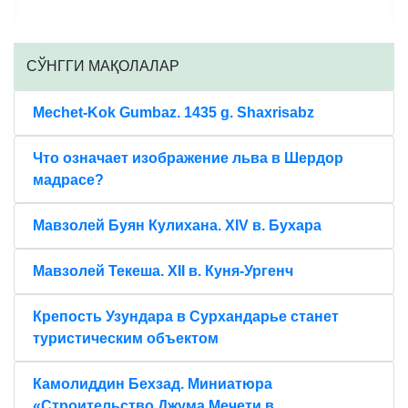
CЎНГГИ МАҚОЛАЛАР
Mechet-Kok Gumbaz. 1435 g. Shaxrisabz
Что означает изображение льва в Шердор
мадрасе?
Мавзолей Буян Кулихана. XIV в. Бухара
Мавзолей Текеша. XII в. Куня-Ургенч
Крепость Узундара в Сурхандарье станет
туристическим объектом
Камолиддин Бехзад. Миниатюра
«Строительство Джума Мечети в