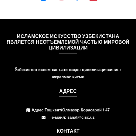
ИСЛАМСКОЕ ИСКУССТВО УЗБЕКИСТАНА
ЯВЛЯЕТСЯ НЕОТЪЕМЛЕМОЙ ЧАСТЬЮ МИРОВОЙ
ЦИВИЛИЗАЦИИ
Ўзбекистон ислом санъати жаҳон цивилизациясининг
ажралмас қисми
АДРЕС
Адрес:Тошкент/Олмазор Қорасарой / 47
е-маил: sanat@cisc.uz
КОНТАКТ