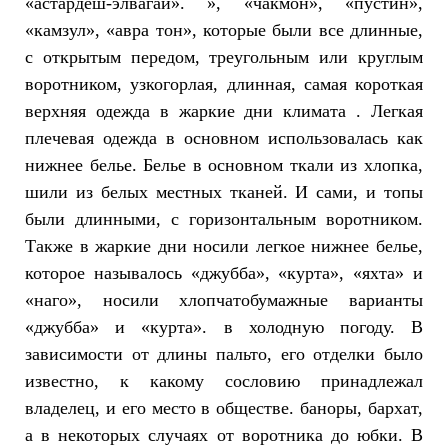
«астардеш-элвагай». », «чакмон», «пустин»,
«камзул», «авра тон», которые были все длинные,
с открытым передом, треугольным или круглым
воротником, узкогорлая, длинная, самая короткая
верхняя одежда в жаркие дни климата . Легкая
плечевая одежда в основном использовалась как
нижнее белье. Белье в основном ткали из хлопка,
шили из белых местных тканей. И сами, и топы
были длинными, с горизонтальным воротником.
Также в жаркие дни носили легкое нижнее белье,
которое называлось «джубба», «курта», «яхта» и
«наго», носили хлопчатобумажные варианты
«джубба» и «курта». в холодную погоду. В
зависимости от длины пальто, его отделки было
известно, к какому сословию принадлежал
владелец, и его место в обществе. баноры, бархат,
а в некоторых случаях от воротника до юбки. В