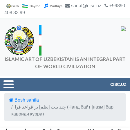
sanat@cisc.uz
+99890
Gerb
Bayroq
Madhiya
408 33 99
ISLAMIC ART OF UZBEKISTAN IS AN INTEGRAL PART
OF WORLD CIVILIZATION
CISC.UZ
Bosh sahifa
چند بيت [نظم] بر قواعد قرا (Чанд байт [назм] бар
қавоиди қурра)