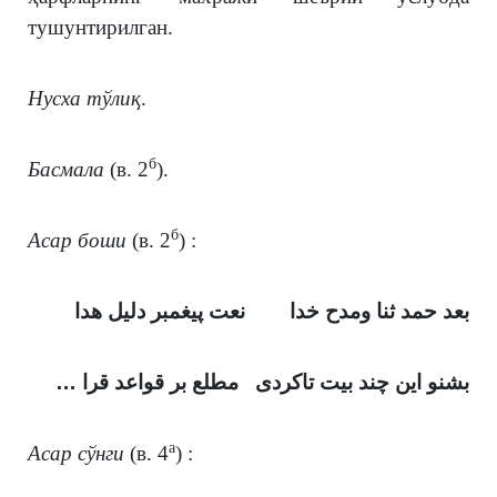
тушунтирилган.
Нусха тўлиқ
.
б
Басмала
(в. 2
).
б
Асар боши
(в. 2
) :
بعد حمد ثنا ومدح خدا نعت پیغمبر دلیل هدا
بشنو این چند بیت تاکردی مطلع بر قواعد قرا …
а
Асар сўнги
(в. 4
) :