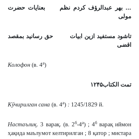
… بهر عبدالرؤف كردم نظم بعنايات حضرت
مولى
تاشود مستفيد ازين ابيات حق رسانيد بمقصد
اقضى
а
Колофон
(в. 4
)
تمت الكتاب١٢۴۵
а
Кўчирилган сана
(в. 4
)
:
1245/1829 й.
б
а
б
Настаълиқ
. 3 варақ. (в. 2
-4
) ; 4
варақ иймон
ҳақида маълумот келтирилган ; 8 қатор ; мистара