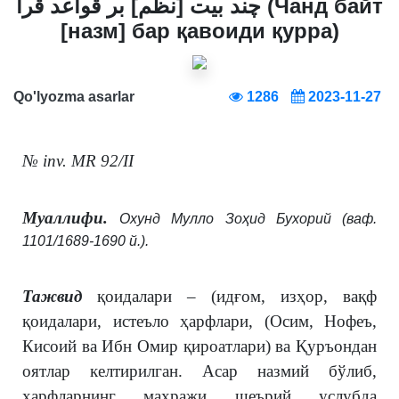
چند بيت [نظم] بر قواعد قرا (Чанд байт
[назм] бар қавоиди қурра)
Qo'lyozma asarlar
1286
2023-11-27
№ inv. MR 92/II
Муаллифи.
Охунд Мулло Зоҳид Бухорий (ваф.
1101/1689-1690 й.).
Тажвид
қоидалари – (идғом, изҳор, вақф
қоидалари, истеъло ҳарфлари, (Осим, Нофеъ,
Кисоий ва Ибн Омир қироатлари) ва Қуръондан
оятлар келтирилган. Асар назмий бўлиб,
ҳарфларнинг махражи шеърий услубда