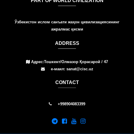
PART OF WORLD CIVILIZATION
Ўзбекистон ислом санъати жаҳон цивилизациясининг
ажралмас қисми
ADDRESS
Адрес:Тошкент/Олмазор Қорасарой / 47
е-маил: sanat@cisc.uz
СONTACT
+998904083399