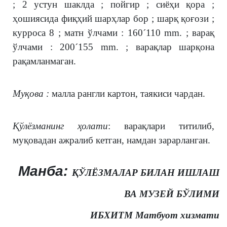
; 2 устун шаклда ; пойгир ; сиёҳи қора ;
ҳошиясида фиқҳий шарҳлар бор ; шарқ қоғози ;
курроса 8 ; матн ўлчами : 160´110 mm. ; варақ
ўлчами : 200´155 mm. ; варақлар шарқона
рақамланмаган.
Муқова :
малла рангли картон, таякиси чардан.
Қўлёзманинг ҳолати
: варақлари титилиб,
муқовадан ажралиб кетган, намдан зарарланган.
Манба:
ҚЎЛЁЗМАЛАР БИЛАН ИШЛАШ
ВА МУЗЕЙ БЎЛИМИ
ИБХИТМ Матбуот хизмати