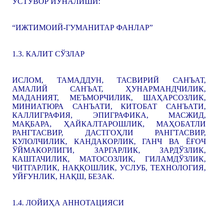
УСТУВОР ЙЎНАЛИШИ:
“ИЖТИМОИЙ-ГУМАНИТАР ФАНЛАР”
1.3. КАЛИТ СЎЗЛАР
ИСЛОМ, ТАМАДДУН, ТАСВИРИЙ САНЪАТ,
АМАЛИЙ САНЪАТ, ҲУНАРМАНДЧИЛИК,
МАДАНИЯТ, МЕЪМОРЧИЛИК, ШАҲАРСОЗЛИК,
МИНИАТЮРА САНЪАТИ, КИТОБАТ САНЪАТИ,
КАЛЛИГРАФИЯ, ЭПИГРАФИКА, МАСЖИД,
МАҚБАРА, ҲАЙКАЛТАРОШЛИК, МАҲОБАТЛИ
РАНГТАСВИР, ДАСТГОҲЛИ РАНГТАСВИР,
КУЛОЛЧИЛИК, КАНДАКОРЛИК, ГАНЧ ВА ЁҒОЧ
ЎЙМАКОРЛИГИ, ЗАРГАРЛИК, ЗАРДЎЗЛИК,
КАШТАЧИЛИК, МАТОСОЗЛИК, ГИЛАМДЎЗЛИК,
ЧИТГАРЛИК, НАҚҚОШЛИК, УСЛУБ, ТЕХНОЛОГИЯ,
УЙҒУНЛИК, НАҚШ, БЕЗАК.
1.4. ЛОЙИҲА АННОТАЦИЯСИ