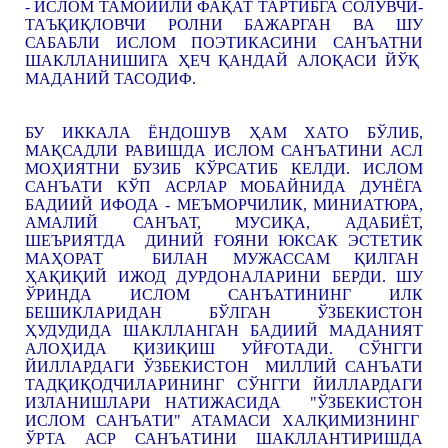
- ИСЛОМ ТАМОЙИЛИ ФАҚАТ ТАРТИБГА СОЛУВЧИ-
ТАЪҚИҚЛОВЧИ РОЛНИ БАЖАРГАН ВА ШУ
САБАБЛИ ИСЛОМ ПОЭТИКАСИНИ САНЪАТНИ
ШАКЛЛАНИШИГА ҲЕЧ ҚАНДАЙ АЛОҚАСИ ЙЎҚ
МАДАНИЙ ТАСОДИФ.
БУ ИККАЛА ЁНДОШУВ ҲАМ ХАТО БЎЛИБ,
МАҚСАДЛИ РАВИШДА ИСЛОМ САНЪАТИНИ АСЛ
МОҲИЯТНИ БУЗИБ КЎРСАТИБ КЕЛДИ. ИСЛОМ
САНЪАТИ КЎП АСРЛАР МОБАЙНИДА ДУНЁГА
БАДИИЙ ИФОДА - МЕЪМОРЧИЛИК, МИНИАТЮРА,
АМАЛИЙ САНЪАТ, МУСИҚА, АДАБИЁТ,
ШЕЪРИЯТДА ДИНИЙ ҒОЯНИ ЮКСАК ЭСТЕТИК
МАҲОРАТ БИЛАН МУЖАССАМ ҚИЛГАН
ҲАҚИҚИЙ ИЖОД ДУРДОНАЛАРИНИ БЕРДИ. ШУ
ЎРИНДА ИСЛОМ САНЪАТИНИНГ ИЛК
БЕШИКЛАРИДАН БЎЛГАН ЎЗБЕКИСТОН
ҲУДУДИДА ШАКЛЛАНГАН БАДИИЙ МАДАНИЯТ
АЛОҲИДА ҚИЗИҚИШ УЙҒОТАДИ. СЎНГГИ
ЙИЛЛАРДАГИ ЎЗБЕКИСТОН МИЛЛИЙ САНЪАТИ
ТАДҚИҚОДЧИЛАРИНИНГ СЎНГГИ ЙИЛЛАРДАГИ
ИЗЛАНИШЛАРИ НАТИЖАСИДА "ЎЗБЕКИСТОН
ИСЛОМ САНЪАТИ" АТАМАСИ ХАЛҚИМИЗНИНГ
ЎРТА АСР САНЪАТИНИ ШАКЛЛАНТИРИШДА