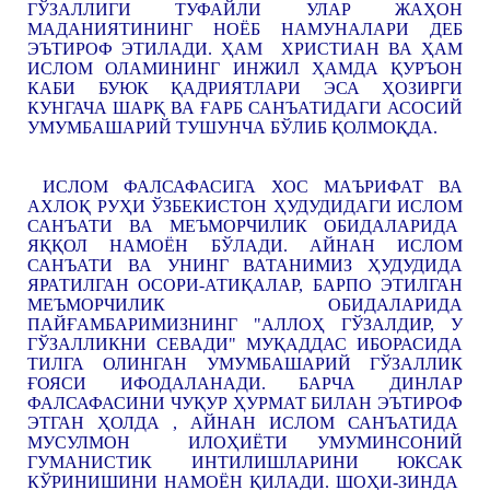
ГЎЗАЛЛИГИ ТУФАЙЛИ УЛАР ЖАҲОН
МАДАНИЯТИНИНГ НОЁБ НАМУНАЛАРИ ДЕБ
ЭЪТИРОФ ЭТИЛАДИ. ҲАМ ХРИСТИАН ВА ҲАМ
ИСЛОМ ОЛАМИНИНГ ИНЖИЛ ҲАМДА ҚУРЪОН
КАБИ БУЮК ҚАДРИЯТЛАРИ ЭСА ҲОЗИРГИ
КУНГАЧА ШАРҚ ВА ҒАРБ САНЪАТИДАГИ АСОСИЙ
УМУМБАШАРИЙ ТУШУНЧА БЎЛИБ ҚОЛМОҚДА.
ИСЛОМ ФАЛСАФАСИГА ХОС МАЪРИФАТ ВА
АХЛОҚ РУҲИ ЎЗБЕКИСТОН ҲУДУДИДАГИ ИСЛОМ
САНЪАТИ ВА МЕЪМОРЧИЛИК ОБИДАЛАРИДА
ЯҚҚОЛ НАМОЁН БЎЛАДИ. АЙНАН ИСЛОМ
САНЪАТИ ВА УНИНГ ВАТАНИМИЗ ҲУДУДИДА
ЯРАТИЛГАН ОСОРИ-АТИҚАЛАР, БАРПО ЭТИЛГАН
МЕЪМОРЧИЛИК ОБИДАЛАРИДА
ПАЙҒАМБАРИМИЗНИНГ "АЛЛОҲ ГЎЗАЛДИР, У
ГЎЗАЛЛИКНИ СЕВАДИ" МУҚАДДАС ИБОРАСИДА
ТИЛГА ОЛИНГАН УМУМБАШАРИЙ ГЎЗАЛЛИК
ҒОЯСИ ИФОДАЛАНАДИ. БАРЧА ДИНЛАР
ФАЛСАФАСИНИ ЧУҚУР ҲУРМАТ БИЛАН ЭЪТИРОФ
ЭТГАН ҲОЛДА , АЙНАН ИСЛОМ САНЪАТИДА
МУСУЛМОН ИЛОҲИЁТИ УМУМИНСОНИЙ
ГУМАНИСТИК ИНТИЛИШЛАРИНИ ЮКСАК
КЎРИНИШИНИ НАМОЁН ҚИЛАДИ. ШОҲИ-ЗИНДА