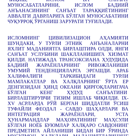
МУНОСАБАТЛАРИНИ, ИСЛОМ БАДИИЙ
АНЪАНАСИНИНГ САНЪАТ ТАРАҚҚИЁТИНИНГ
АВВАЛГИ ДАВРЛАРИГА БЎЛГАН МУНОСАБАТИНИ
ЧУҚУРРОҚ ЎРГАНИШ ЗАРУРАТИ ТУҒИЛАДИ.
ИСЛОМНИНГ ЦИВИЛИЗАЦИОН АҲАМИЯТИ
ШУНДАКИ, У ТУРЛИ ЭТНИК АНЪАНАЛАРНИ
ЯХЛИТ МАДАНИЯТГА БИРЛАШТИРА ОЛДИ, ЯНГИ
САНЪАТ УСЛУБИНИ ШАКЛЛАНИШИГА ХИЗМАТ
ҚИЛДИ. НАТИЖАДА ТРАНСОКСИАНА ҲУДУДИДА
БАДИИЙ ЖАРАЁНЛАРНИНГ РИВОЖЛАНИШИ
УМУМИЙ ТЕНДЕНЦИЯЛАРГА ЭРГАШДИ. АРАБ
ХАЛИФАЛИГИ ТАРКИБИДАГИ ТУРЛИ
МАМЛАКАТЛАР ВА ХАЛҚЛАРНИНГ ЎРТА ЕР
ДЕНГИЗИДАН ҲИНД ОКЕАНИ ҚИРҒОҚЛАРИГАЧА
БЎЛГАН КЕНГ ҲУДУД САНЪАТИНИ
БИРЛАШТИРУВЧИ ТИЗИМ ИШЛАБ ЧИҚИЛДИ. IX-
XV АСРЛАРДА РЎЙ БЕРГАН ШИДДАТЛИ ЎСИШ
ТУФАЙЛИ ФЕОДАЛ - САВДО ШАҲАРЛАРИ ВА
ИНТЕГРАЦИЯ ЖАРАЁНЛАРИ, УСТА
ҲУНАРМАНДЛАР МАҲОРАТИНИНГ МАҲСУЛИ
БЎЛГАН НОЁБ БУЮМЛАР ХАЛҚАРО САВДОНИНГ
ПРЕДМЕТИГА АЙЛАНИШИ БИДАН БИР ЎРИНДА