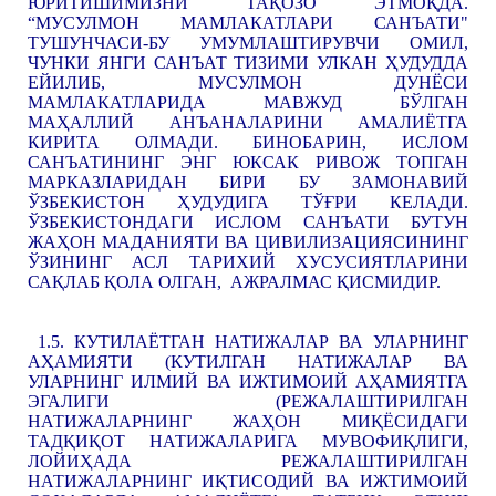
ЮРИТИШИМИЗНИ ТАҚОЗО ЭТМОҚДА.
“МУСУЛМОН МАМЛАКАТЛАРИ САНЪАТИ"
ТУШУНЧАСИ-БУ УМУМЛАШТИРУВЧИ ОМИЛ,
ЧУНКИ ЯНГИ САНЪАТ ТИЗИМИ УЛКАН ҲУДУДДА
ЕЙИЛИБ, МУСУЛМОН ДУНЁСИ
МАМЛАКАТЛАРИДА МАВЖУД БЎЛГАН
МАҲАЛЛИЙ АНЪАНАЛАРИНИ АМАЛИЁТГА
КИРИТА ОЛМАДИ. БИНОБАРИН, ИСЛОМ
САНЪАТИНИНГ ЭНГ ЮКСАК РИВОЖ ТОПГАН
МАРКАЗЛАРИДАН БИРИ БУ ЗАМОНАВИЙ
ЎЗБЕКИСТОН ҲУДУДИГА ТЎҒРИ КЕЛАДИ.
ЎЗБЕКИСТОНДАГИ ИСЛОМ САНЪАТИ БУТУН
ЖАҲОН МАДАНИЯТИ ВА ЦИВИЛИЗАЦИЯСИНИНГ
ЎЗИНИНГ АСЛ ТАРИХИЙ ХУСУСИЯТЛАРИНИ
САҚЛАБ ҚОЛА ОЛГАН, АЖРАЛМАС ҚИСМИДИР.
1.5. КУТИЛАЁТГАН НАТИЖАЛАР ВА УЛАРНИНГ
АҲАМИЯТИ (КУТИЛГАН НАТИЖАЛАР ВА
УЛАРНИНГ ИЛМИЙ ВА ИЖТИМОИЙ АҲАМИЯТГА
ЭГАЛИГИ (РЕЖАЛАШТИРИЛГАН
НАТИЖАЛАРНИНГ ЖАҲОН МИҚЁСИДАГИ
ТАДҚИҚОТ НАТИЖАЛАРИГА МУВОФИҚЛИГИ,
ЛОЙИҲАДА РЕЖАЛАШТИРИЛГАН
НАТИЖАЛАРНИНГ ИҚТИСОДИЙ ВА ИЖТИМОИЙ