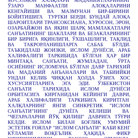
МУСУЛМОН ХАЛҚЛАРИ МАДАНИЯТЛАРИНИНГ
ЎЗАРО МАНФААТЛИ АЛОҚАЛАРИНИ
КЕНГАЙИШИ ВА МАЗМУНАН БИР-БИРИНИ
БОЙИТИШИГА ТУРТКИ БЕРДИ. БУНДАЙ АЛОҚА
ШАРОИТЛАРИ ТРАНСОКСИАНА, ХУРОСОН, ЭРОН,
ОЗАРБАЙЖОН ВА ЯҚИН ШАРҚ МАМЛАКАТЛАРИ
САНЪАТИНИНГ ШАКЛЛАРИ ВА БЕЗАКЛАРИНИНГ
БИР БИРИГА ЯҚИНЛИГИ, ЎХШАШЛИГИ, ТАҚЛИД
ВА ТАКРОРЛАНИШЛАРГА САБАБ БЎЛДИ.
ТАЪКИДЛАШ ЖОИЗКИ, ИСЛОМ ДУНЁСИ, АРАБ
ХАЛИФАЛИГИ ТАРКИБИДА БЎЛГАН ҲАР БИР
МИНТАҚА САНЪАТИ, ЖУМЛАДАН, ЎРТА
ОСИЁНИНГ ИСЛОМГАЧА БЎЛГАН ДАВР ТАРИХИЙ
ВА МАДАНИЙ АНЪАНАЛАРИ ВА ТАБИИЙКИ
УНДАН КЕЛИБ ЧИҚҚАН ҲОЛДА ЎЗИГА ХОС
ХУСУСИЯТЛАРИГА ЭГА ЭДИ. ЎЗБЕКИСТОН
САНЪАТИ ТАРИХИДА ИСЛОМ ДУНЁСИ
ОРБИТАСИГА КИРГАНИДАН КЕЙИНГИ ДАВРИ,
АРАБ ХАЛИФАЛИГИ ТАРКИБИГА КИРИТГАН
ХАЛҚЛАРНИНГ ЯНГИ СИНКРЕТИК "ИСЛОМ
САНЪАТИ"НИНГ ДУНЁГА КЕЛИШИ ВА
"ЧЕГАРАЛАРНИ ЙЎҚ ҚИЛИШ" ДАВРИГА ТЎҒРИ
КЕЛДИ. ИСЛОМ БИЛАН БОҒЛИҚ УМУМИЙ
ЭСТЕТИК ҒОЯЛАР "ИСЛОМ САНЪАТИ" КАБИ КЕНГ
КЎЛАМЛИ ВОҚЕЪЛИК ҲАҚИДА ФИКР