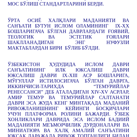
МОС БЎЛИШ СТАНДАРТЛАРИНИ БЕРДИ.
ЎРТА ОСИЁ ХАЛҚЛАРИ МАДАНИЯТИ ВА
САНЪАТИ БУТУН ИСЛОМ ОЛАМИНИНГ IX-XX
БОШЛАРИГАЧА БЎЛГАН ДАВРЛАРДАГИ ҒОЯВИЙ,
ТЕОЛОГИК ВА ЭСТЕТИК ҒОЯЛАРИ
ШАКЛЛАНАДИГАН ЭНГ НУФУЗЛИ
МАКТАБЛАРДАН БИРИ БЎЛИБ БЎЛДИ.
ЎЗБЕКИСТОН ҲУДУДИДА ИСЛОМ ДАВРИ
САНЪАТИНИНГ ИЛК ЮКСАЛИШ ДАВРИ
ЮКСАЛИШ ДАВРИ IX-XIII АСР БОШЛАРИГА,
МЎҒУЛЛАР ИСТИЛОСИГАЧА БЎЛГАН ДАВРГА,
ИККИНЧИСИ-ТАРИХДА “ТЕМУРИЙЛАР
РЕНЕССАНСИ” ДЕБ АТАЛАДИГАН XIV-XV АСРЛАР,
АМИР ТЕМУР ВА ТЕМУРИЙЛАР САЛТАНАТИ
ДАВРИ ЭСА ЖУДА КЕНГ МИНТАҚАДА МАДАНИЙ
РИВОЖЛАНИШНИНГ КЕЙИНГИ БОСҚИЧЛАРИ
УЧУН ПЛАТФОРМА РОЛИНИ БАЖАРДИ. ЎЗБЕК
ХОНЛИКЛАРИ ДАВРИДА ЭСА ИСЛОМ БАДИИЙ
МАДАНИЯТИ МЕЪМОРЧИЛИК ДУРДОНАЛАРИ ВА
МИНИАТЮРА ВА ХАЛҚ АМАЛИЙ САНЪАТИНИ
ЮКСАК ДАРАЖАДА РИВОЖ ТОПГАНЛИГИ БИЛАН