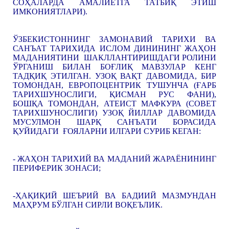
СОҲАЛАРДА АМАЛИЁТГА ТАТБИҚ ЭТИШ
ИМКОНИЯТЛАРИ).
ЎЗБЕКИСТОННИНГ ЗАМОНАВИЙ ТАРИХИ ВА
САНЪАТ ТАРИХИДА ИСЛОМ ДИНИНИНГ ЖАҲОН
МАДАНИЯТИНИ ШАКЛЛАНТИРИШДАГИ РОЛИНИ
ЎРГАНИШ БИЛАН БОҒЛИҚ МАВЗУЛАР КЕНГ
ТАДҚИҚ ЭТИЛГАН. УЗОҚ ВАҚТ ДАВОМИДА, БИР
ТОМОНДАН, ЕВРОПОЦЕНТРИК ТУШУНЧА (ҒАРБ
ТАРИХШУНОСЛИГИ, ҚИСМАН РУС ФАНИ),
БОШҚА ТОМОНДАН, АТЕИСТ МАФКУРА (СОВЕТ
ТАРИХШУНОСЛИГИ) УЗОҚ ЙИЛЛАР ДАВОМИДА
МУСУЛМОН ШАРҚ САНЪАТИ БОРАСИДА
ҚУЙИДАГИ ҒОЯЛАРНИ ИЛГАРИ СУРИБ КЕГАН:
- ЖАҲОН ТАРИХИЙ ВА МАДАНИЙ ЖАРАЁНИНИНГ
ПЕРИФЕРИК ЗОНАСИ;
-ҲАҚИҚИЙ ШЕЪРИЙ ВА БАДИИЙ МАЗМУНДАН
МАҲРУМ БЎЛГАН СИРЛИ ВОҚЕЪЛИК.