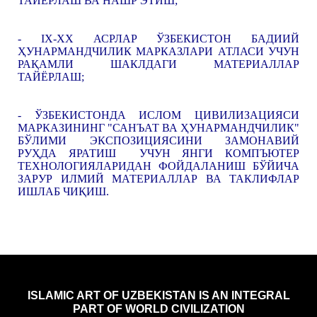
ТАЙЁРЛАШ ВА НАШР ЭТИШ;
- IX-XX АСРЛАР ЎЗБЕКИСТОН БАДИИЙ
ҲУНАРМАНДЧИЛИК МАРКАЗЛАРИ АТЛАСИ УЧУН
РАҚАМЛИ ШАКЛДАГИ МАТЕРИАЛЛАР
ТАЙЁРЛАШ;
- ЎЗБЕКИСТОНДА ИСЛОМ ЦИВИЛИЗАЦИЯСИ
МАРКАЗИНИНГ "САНЪАТ ВА ҲУНАРМАНДЧИЛИК"
БЎЛИМИ ЭКСПОЗИЦИЯСИНИ ЗАМОНАВИЙ
РУҲДА ЯРАТИШ УЧУН ЯНГИ КОМПЪЮТЕР
ТЕХНОЛОГИЯЛАРИДАН ФОЙДАЛАНИШ БЎЙИЧА
ЗАРУР ИЛМИЙ МАТЕРИАЛЛАР ВА ТАКЛИФЛАР
ИШЛАБ ЧИҚИШ.
ISLAMIC ART OF UZBEKISTAN IS AN INTEGRAL
PART OF WORLD CIVILIZATION