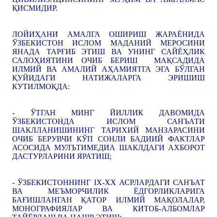
ҚИСМИДИР.
ЛОЙИҲАНИ АМАЛГА ОШИРИШ ЖАРАЁНИДА
ЎЗБЕКИСТОН ИСЛОМ МАДАНИЙ МЕРОСИНИ
ЯНАДА ТАРҒИБ ЭТИШ ВА УНИНГ САЙЁҲЛИК
САЛОҲИЯТИНИ ОЧИБ БЕРИШ МАҚСАДИДА
ИЛМИЙ ВА АМАЛИЙ АҲАМИЯТГА ЭГА БЎЛГАН
ҚУЙИДАГИ НАТИЖАЛАРГА ЭРИШИШ
КУТИЛМОҚДА:
- ЎТГАН МИНГ ЙИЛЛИК ДАВОМИДА
ЎЗБЕКИСТОНДА ИСЛОМ САНЪАТИ
ШАКЛЛАНИШИНИНГ ТАРИХИЙ МАНЗАРАСИНИ
ОЧИБ БЕРУВЧИ КЎП СОНЛИ БАДИИЙ ФАКТЛАР
АСОСИДА МУЛЪТИМЕДИА ШАКЛДАГИ АХБОРОТ
ДАСТУРЛАРИНИ ЯРАТИШ;
- ЎЗБЕКИСТОННИНГ IX-XX АСРЛАРДАГИ САНЪАТ
ВА МЕЪМОРЧИЛИК ЁДГОРЛИКЛАРИГА
БАҒИШЛАНГАН ҚАТОР ИЛМИЙ МАҚОЛАЛАР,
МОНОГРАФИЯЛАР ВА КИТОБ-АЛБОМЛАР