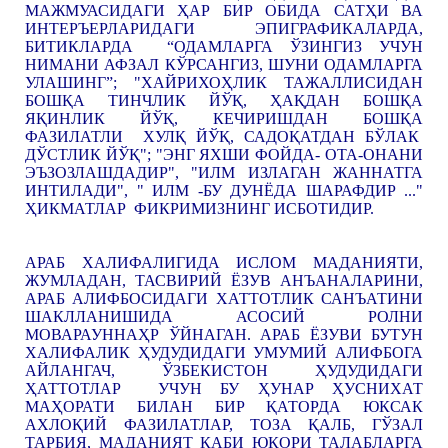
МАЖМУАСИДАГИ ҲАР БИР ОБИДА САТҲИ ВА
ИНТЕРЪЕРЛАРИДАГИ ЭПИГРАФИКАЛАРДА,
БИТИКЛАРДА “ОДАМЛАРГА ЎЗИНГИЗ УЧУН
НИМАНИ АФЗАЛ КЎРСАНГИЗ, ШУНИ ОДАМЛАРГА
УЛАШИНГ”; "ХАЙРИХОҲЛИК ТАЖАЛЛИСИДАН
БОШҚА ТИНЧЛИК ЙЎҚ, ҲАҚДАН БОШҚА
ЯҚИНЛИК ЙЎҚ, КЕЧИРИШДАН БОШҚА
ФАЗИЛАТЛИ ХУЛҚ ЙЎҚ, САДОҚАТДАН БЎЛАК
ДЎСТЛИК ЙЎҚ"; "ЭНГ ЯХШИ ФОЙДА- ОТА-ОНАНИ
ЭЪЗОЗЛАШДАДИР", "ИЛМ ИЗЛАГАН ЖАННАТГА
ИНТИЛАДИ", " ИЛМ -БУ ДУНЁДА ШАРАФДИР ..."
ҲИКМАТЛАР ФИКРИМИЗНИНГ ИСБОТИДИР.
АРАБ ХАЛИФАЛИГИДА ИСЛОМ МАДАНИЯТИ,
ЖУМЛАДАН, ТАСВИРИЙ ЁЗУВ АНЪАНАЛАРИНИ,
АРАБ АЛИФБОСИДАГИ ХАТТОТЛИК САНЪАТИНИ
ШАКЛЛАНИШИДА АСОСИЙ РОЛНИ
МОВАРАУННАҲР ЎЙНАГАН. АРАБ ЁЗУВИ БУТУН
ХАЛИФАЛИК ҲУДУДИДАГИ УМУМИЙ АЛИФБОГА
АЙЛАНГАЧ, ЎЗБЕКИСТОН ҲУДУДИДАГИ
ҲАТТОТЛАР УЧУН БУ ҲУНАР ҲУСНИХАТ
МАҲОРАТИ БИЛАН БИР ҚАТОРДА ЮКСАК
АХЛОҚИЙ ФАЗИЛАТЛАР, ТОЗА ҚАЛБ, ГЎЗАЛ
ТАРБИЯ, МАДАНИЯТ КАБИ ЮҚОРИ ТАЛАБЛАРГА