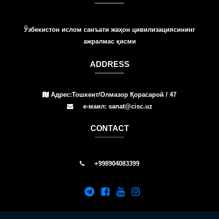
Ўзбекистон ислом санъати жаҳон цивилизациясининг
ажралмас қисми
ADDRESS
Адрес:Тошкент/Олмазор Қорасарой / 47
е-маил: sanat@cisc.uz
СONTACT
+998904083399