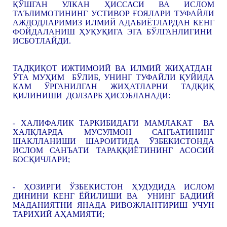
ҚЎШГАН УЛКАН ҲИССАСИ ВА ИСЛОМ
ТАЪЛИМОТИНИНГ УСТИВОР ҒОЯЛАРИ ТУФАЙЛИ
АЖДОДЛАРИМИЗ ИЛМИЙ АДАБИЁТЛАРДАН КЕНГ
ФОЙДАЛАНИШ ҲУҚУҚИГА ЭГА БЎЛГАНЛИГИНИ
ИСБОТЛАЙДИ.
ТАДҚИҚОТ ИЖТИМОИЙ ВА ИЛМИЙ ЖИҲАТДАН
ЎТА МУҲИМ БЎЛИБ, УНИНГ ТУФАЙЛИ ҚУЙИДА
КАМ ЎРГАНИЛГАН ЖИҲАТЛАРНИ ТАДҚИҚ
ҚИЛИНИШИ ДОЛЗАРБ ҲИСОБЛАНАДИ:
- ХАЛИФАЛИК ТАРКИБИДАГИ МАМЛАКАТ ВА
ХАЛҚЛАРДА МУСУЛМОН САНЪАТИНИНГ
ШАКЛЛАНИШИ ШАРОИТИДА ЎЗБЕКИСТОНДА
ИСЛОМ САНЪАТИ ТАРАҚҚИЁТИНИНГ АСОСИЙ
БОСҚИЧЛАРИ;
- ҲОЗИРГИ ЎЗБЕКИСТОН ҲУДУДИДА ИСЛОМ
ДИНИНИ КЕНГ ЁЙИЛИШИ ВА УНИНГ БАДИИЙ
МАДАНИЯТНИ ЯНАДА РИВОЖЛАНТИРИШ УЧУН
ТАРИХИЙ АҲАМИЯТИ;