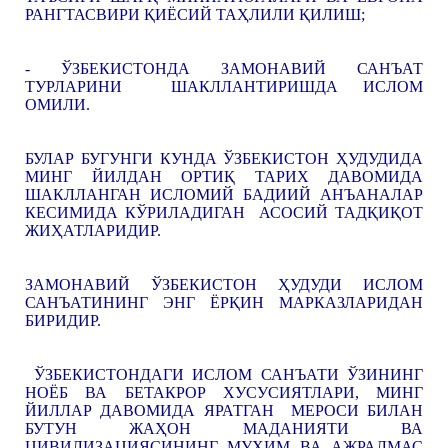
РАНГТАСВИРИ ҚИЁСИЙ ТАҲЛИЛИ ҚИЛИШ;
- ЎЗБЕКИСТОНДА ЗАМОНАВИЙ САНЪАТ
ТУРЛАРИНИ ШАКЛЛАНТИРИШДА ИСЛОМ
ОМИЛИ.
БУЛАР БУГУНГИ КУНДА ЎЗБЕКИСТОН ҲУДУДИДА
МИНГ ЙИЛДАН ОРТИҚ ТАРИХ ДАВОМИДА
ШАКЛЛАНГАН ИСЛОМИЙ БАДИИЙ АНЪАНАЛАР
КЕСИМИДА КЎРИЛАДИГАН АСОСИЙ ТАДҚИҚОТ
ЖИҲАТЛАРИДИР.
ЗАМОНАВИЙ ЎЗБЕКИСТОН ҲУДУДИ ИСЛОМ
САНЪАТИНИНГ ЭНГ ЁРҚИН МАРКАЗЛАРИДАН
БИРИДИР.
ЎЗБЕКИСТОНДАГИ ИСЛОМ САНЪАТИ ЎЗИНИНГ
НОЁБ ВА БЕТАКРОР ХУСУСИЯТЛАРИ, МИНГ
ЙИЛЛАР ДАВОМИДА ЯРАТГАН МЕРОСИ БИЛАН
БУТУН ЖАҲОН МАДАНИЯТИ ВА
ЦИВИЛИЗАЦИЯСИНИНГ МУҲИМ ВА АЖРАЛМАС