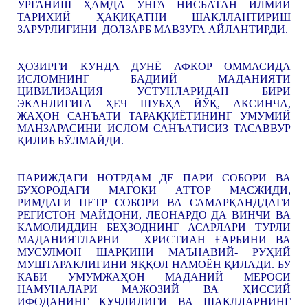
ЎРГАНИШ ҲАМДА УНГА НИСБАТАН ИЛМИЙ
ТАРИХИЙ ҲАҚИҚАТНИ ШАКЛЛАНТИРИШ
ЗАРУРЛИГИНИ ДОЛЗАРБ МАВЗУГА АЙЛАНТИРДИ.
ҲОЗИРГИ КУНДА ДУНЁ АФКОР ОММАСИДА
ИСЛОМНИНГ БАДИИЙ МАДАНИЯТИ
ЦИВИЛИЗАЦИЯ УСТУНЛАРИДАН БИРИ
ЭКАНЛИГИГА ҲЕЧ ШУБҲА ЙЎҚ, АКСИНЧА,
ЖАҲОН САНЪАТИ ТАРАҚҚИЁТИНИНГ УМУМИЙ
МАНЗАРАСИНИ ИСЛОМ САНЪАТИСИЗ ТАСАВВУР
ҚИЛИБ БЎЛМАЙДИ.
ПАРИЖДАГИ НОТРДАМ ДЕ ПАРИ СОБОРИ ВА
БУХОРОДАГИ МАГОКИ АТТОР МАСЖИДИ,
РИМДАГИ ПЕТР СОБОРИ ВА САМАРҚАНДДАГИ
РЕГИСТОН МАЙДОНИ, ЛЕОНАРДО ДА ВИНЧИ ВА
КАМОЛИДДИН БЕҲЗОДНИНГ АСАРЛАРИ ТУРЛИ
МАДАНИЯТЛАРНИ – ХРИСТИАН ҒАРБИНИ ВА
МУСУЛМОН ШАРҚИНИ МАЪНАВИЙ- РУҲИЙ
МУШТАРАКЛИГИНИ ЯҚҚОЛ НАМОЁН ҚИЛАДИ. БУ
КАБИ УМУМЖАҲОН МАДАНИЙ МЕРОСИ
НАМУНАЛАРИ МАЖОЗИЙ ВА ҲИССИЙ
ИФОДАНИНГ КУЧЛИЛИГИ ВА ШАКЛЛАРНИНГ