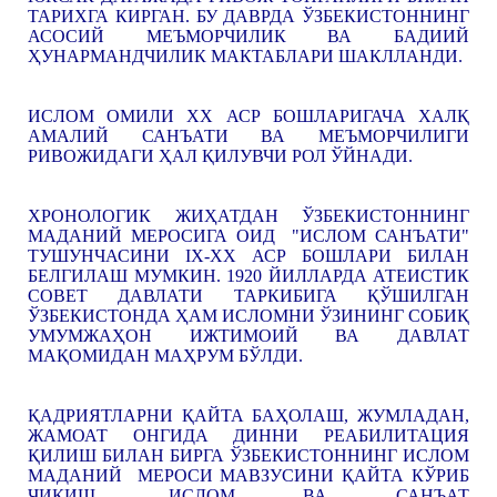
ТАРИХГА КИРГАН. БУ ДАВРДА ЎЗБЕКИСТОННИНГ
АСОСИЙ МЕЪМОРЧИЛИК ВА БАДИИЙ
ҲУНАРМАНДЧИЛИК МАКТАБЛАРИ ШАКЛЛАНДИ.
ИСЛОМ ОМИЛИ ХХ АСР БОШЛАРИГАЧА ХАЛҚ
АМАЛИЙ САНЪАТИ ВА МЕЪМОРЧИЛИГИ
РИВОЖИДАГИ ҲАЛ ҚИЛУВЧИ РОЛ ЎЙНАДИ.
ХРОНОЛОГИК ЖИҲАТДАН ЎЗБЕКИСТОННИНГ
МАДАНИЙ МЕРОСИГА ОИД "ИСЛОМ САНЪАТИ"
ТУШУНЧАСИНИ IX-ХХ АСР БОШЛАРИ БИЛАН
БЕЛГИЛАШ МУМКИН. 1920 ЙИЛЛАРДА АТЕИСТИК
СОВЕТ ДАВЛАТИ ТАРКИБИГА ҚЎШИЛГАН
ЎЗБЕКИСТОНДА ҲАМ ИСЛОМНИ ЎЗИНИНГ СОБИҚ
УМУМЖАҲОН ИЖТИМОИЙ ВА ДАВЛАТ
МАҚОМИДАН МАҲРУМ БЎЛДИ.
ҚАДРИЯТЛАРНИ ҚАЙТА БАҲОЛАШ, ЖУМЛАДАН,
ЖАМОАТ ОНГИДА ДИННИ РЕАБИЛИТАЦИЯ
ҚИЛИШ БИЛАН БИРГА ЎЗБЕКИСТОННИНГ ИСЛОМ
МАДАНИЙ МЕРОСИ МАВЗУСИНИ ҚАЙТА КЎРИБ
ЧИҚИШ, ИСЛОМ ВА САНЪАТ