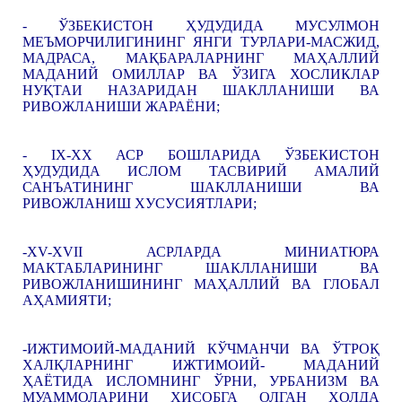
- ЎЗБЕКИСТОН ҲУДУДИДА МУСУЛМОН
МЕЪМОРЧИЛИГИНИНГ ЯНГИ ТУРЛАРИ-МАСЖИД,
МАДРАСА, МАҚБАРАЛАРНИНГ МАҲАЛЛИЙ
МАДАНИЙ ОМИЛЛАР ВА ЎЗИГА ХОСЛИКЛАР
НУҚТАИ НАЗАРИДАН ШАКЛЛАНИШИ ВА
РИВОЖЛАНИШИ ЖАРАЁНИ;
- IX-XX АСР БОШЛАРИДА ЎЗБЕКИСТОН
ҲУДУДИДА ИСЛОМ ТАСВИРИЙ АМАЛИЙ
САНЪАТИНИНГ ШАКЛЛАНИШИ ВА
РИВОЖЛАНИШ ХУСУСИЯТЛАРИ;
-XV-XVII АСРЛАРДА МИНИАТЮРА
МАКТАБЛАРИНИНГ ШАКЛЛАНИШИ ВА
РИВОЖЛАНИШИНИНГ МАҲАЛЛИЙ ВА ГЛОБАЛ
АҲАМИЯТИ;
-ИЖТИМОИЙ-МАДАНИЙ КЎЧМАНЧИ ВА ЎТРОҚ
ХАЛҚЛАРНИНГ ИЖТИМОИЙ- МАДАНИЙ
ҲАЁТИДА ИСЛОМНИНГ ЎРНИ, УРБАНИЗМ ВА
МУАММОЛАРИНИ ҲИСОБГА ОЛГАН ҲОЛДА