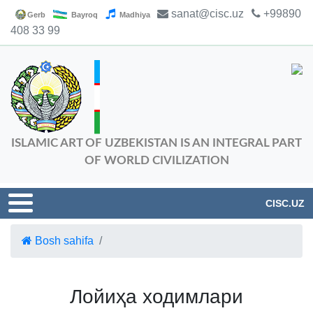
sanat@cisc.uz
+99890
Gerb
Bayroq
Madhiya
408 33 99
ISLAMIC ART OF UZBEKISTAN IS AN INTEGRAL PART
OF WORLD CIVILIZATION
CISC.UZ
Bosh sahifa
Лойиҳа ходимлари