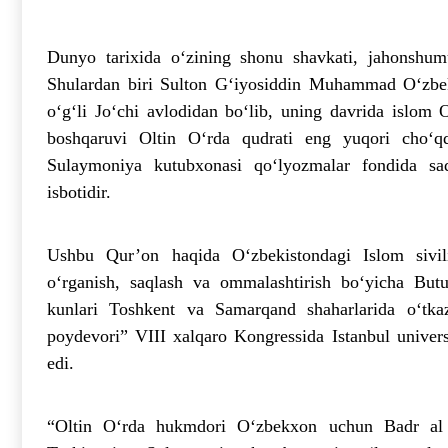
Dunyo tarixida o‘zining shonu shavkati, jahonshum
Shulardan biri Sulton G‘iyosiddin Muhammad O‘zbek
o‘g‘li Jo‘chi avlodidan bo‘lib, uning davrida islom 
boshqaruvi Oltin O‘rda qudrati eng yuqori cho‘qqi
Sulaymoniya kutubxonasi qo‘lyozmalar fondida sa
isbotidir.
Ushbu Qur’on haqida O‘zbekistondagi Islom sivil
o‘rganish, saqlash va ommalashtirish bo‘yicha Butu
kunlari Toshkent va Samarqand shaharlarida o‘tka
poydevori” VIII xalqaro Kongressida Istanbul univer
edi.
“Oltin O‘rda hukmdori O‘zbekxon uchun Badr al