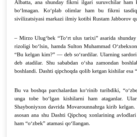
Albatta, ana shunday fikrni ilgari suruvchilar ham k
bo‘lmagan. Ko‘plab olimlar ham bu fikrni tasdiq
sivilizatsiyasi markazi ilmiy kotibi Rustam Jabborov quy
– Mirzo Ulug‘bek “To‘rt ulus tarixi” asarida shunday
rizoligi bo‘lsin, hamda Sulton Muhammad O‘zbekxon 
“Bu kelgan kim?” — deb so‘rardilar. Ularning sardor
deb atadilar. Shu sababdan o‘sha zamondan boshla
boshlandi. Dashti qipchoqda qolib ketgan kishilar esa 
Bu va boshqa parchalardan ko‘rinib turibdiki, “o‘zb
unga tobe bo‘lgan kishilarni ham ataganlar. Ula
Shayboniyxon davrida Movarounnahrga kirib kelgan. 
asosan ana shu Dashti Qipchoq xonlarining avlodlari
ham “o‘zbek” atamasi qo‘llangan.