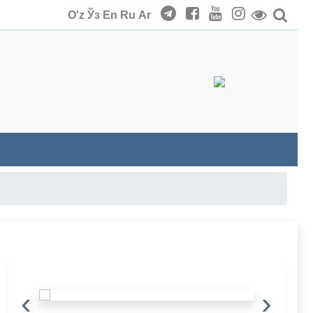
O'z
Ўз
En
Ru
Ar
‹
›