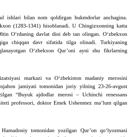
ul ishlari bilan nom qoldirgan hukmdorlar anchagina.
xon (1283-1341) hisoblanadi. U Chingizxonning katta
Oltin O‘rdaning davlat dini deb tan olingan. O‘zbekxon
ga chiqqan davr sifatida tilga olinadi. Turkiyaning
qlanayotgan O‘zbekxon Qur’oni ayni shu fikrlarning
izatsiyasi markazi va O‘zbekiston madaniy merosini
njahon jamiyati tomonidan joriy yilning 23-26-avgust
zilgan “Buyuk ajdodlar merosi – Uchinchi renessans
siteti professori, doktor Emek Ushenmez ma’lum qilgan
 Hamadoniy tomonidan yozilgan Qur’on qo‘lyozmasi