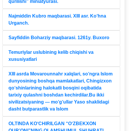
qurilishi” miniatyurasi.
Najmiddin Kubro maqbarasi. XIII asr. Ko‘hna
Urganch.
Sayfiddin Boharziy maqbarasi. 1261y. Buxoro
Temuriylar uslubining kelib chiqishi va
xususiyatlari
XIII asrda Movarounnahr xalqlari, so‘ngra Islom
dunyosining boshqa mamlakatlari, Chingizxon
qo‘shinlarining halokatli bosqini oqibatida
tarixiy qulashni boshdan kechirdilar.Bu ikki
sivilizatsiyaning — mo‘g‘ullar Yaso shaklidagi
dasht butparastlik va Islom
OLTINDA KO‘CHIRILGAN “O‘ZBEKXON
QUR’ONI”NING OLAMSHUMUL SHUHRATI