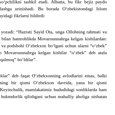
o‘pchilikni tashkil etadi. Albatta, bu fikr bejiz paydo
lashga urinishadi. Bu borada O‘zbekistondagi Islom
idagi fikrlarni bildirdi:
 yozadi: “Hazrati Sayid Ota, unga Ollohning rahmati va
bilan hamrohlikda Movarounnahrga kelgan kishilardan:
i va podshohi O‘zbekxon bo‘lgani uchun ularni “o‘zbek”
b Movarounnahrga kelgan kishilar “o‘zbek” deb atala
“qalmoq” bo‘ldilar”.
eklar” deb faqat O‘zbekxonning avlodlarini emas, balki
rning bir qismi O‘zbekxon davrida, yana bir qismi
Keyinchalik, mamlakatimiz hududidagi xonliklarda ham
 hukmdorlik qilishgani uchun mahalliy aholiga nisbatan