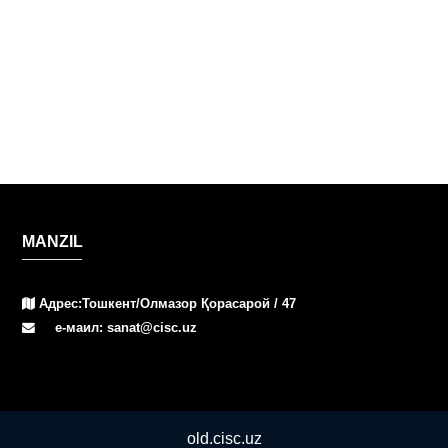
MANZIL
Адрес:Тошкент/Олмазор Қорасарой / 47
е-маил: sanat@cisc.uz
old.cisc.uz