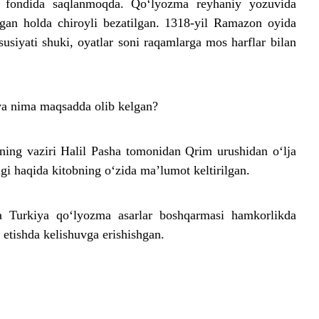
r fondida saqlanmoqda. Qo‘lyozma reyhaniy yozuvida
ilgan holda chiroyli bezatilgan. 1318-yil Ramazon oyida
siyati shuki, oyatlar soni raqamlarga mos harflar bilan
a nima maqsadda olib kelgan?
ing vaziri Halil Pasha tomonidan Qrim urushidan o‘lja
igi haqida kitobning o‘zida ma’lumot keltirilgan.
da Turkiya qo‘lyozma asarlar boshqarmasi hamkorlikda
etishda kelishuvga erishishgan.