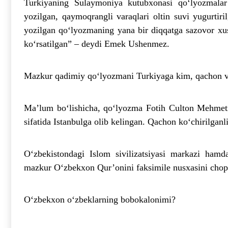
Turkiyaning Sulaymoniya kutubxonasi qo‘lyozmala
yozilgan, qaymoqrangli varaqlari oltin suvi yugurtir
yozilgan qo‘lyozmaning yana bir diqqatga sazovor xusu
ko‘rsatilgan” – deydi Emek Ushenmez.
Mazkur qadimiy qo‘lyozmani Turkiyaga kim, qachon v
Ma’lum bo‘lishicha, qo‘lyozma Fotih Culton Mehmetn
sifatida Istanbulga olib kelingan. Qachon ko‘chirilganl
O‘zbekistondagi Islom sivilizatsiyasi markazi ham
mazkur O‘zbekxon Qur’onini faksimile nusxasini chop 
O‘zbekxon o‘zbeklarning bobokalonimi?