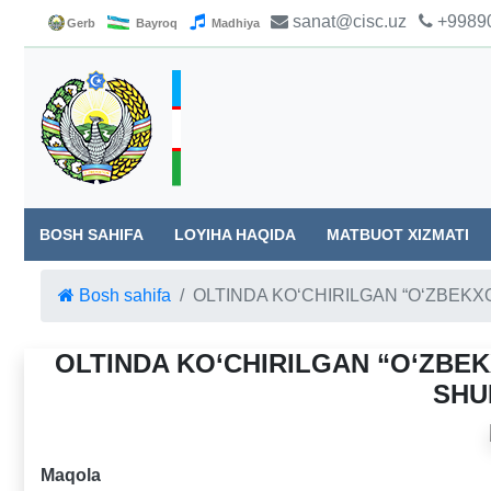
sanat@cisc.uz
+99890
Gerb
Bayroq
Madhiya
BOSH SAHIFA
LOYIHA HAQIDA
MATBUOT XIZMATI
Bosh sahifa
OLTINDA KO‘CHIRILGAN “O‘ZBEK
OLTINDA KO‘CHIRILGAN “O‘ZBE
SHU
Maqola