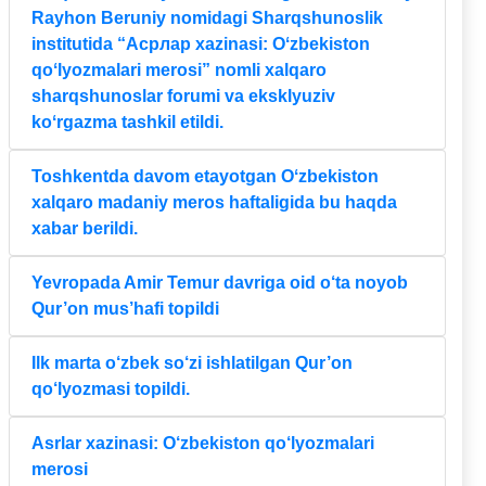
Rayhon Beruniy nomidagi Sharqshunoslik
institutida “Aсрлар xazinasi: Oʻzbekiston
qoʻlyozmalari merosi” nomli xalqaro
sharqshunoslar forumi va eksklyuziv
koʻrgazma tashkil etildi.
Toshkentda davom etayotgan Oʻzbekiston
xalqaro madaniy meros haftaligida bu haqda
xabar berildi.
Yevropada Amir Temur davriga oid o‘ta noyob
Qur’on mus’hafi topildi
Ilk marta o‘zbek so‘zi ishlatilgan Qur’on
qo‘lyozmasi topildi.
Asrlar xazinasi: O‘zbekiston qo‘lyozmalari
merosi