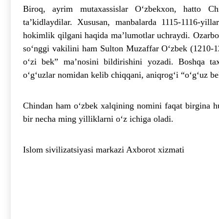
Biroq, ayrim mutaxassislar O‘zbekxon, hatto C
ta’kidlaydilar. Xususan, manbalarda 1115-1116-yill
hokimlik qilgani haqida ma’lumotlar uchraydi. Ozarboy
so‘nggi vakilini ham Sulton Muzaffar O‘zbek (1210-
o‘zi bek” ma’nosini bildirishini yozadi. Boshqa t
o‘g‘uzlar nomidan kelib chiqqani, aniqrog‘i “o‘g‘uz bek
Chindan ham o‘zbek xalqining nomini faqat birgina hu
bir necha ming yilliklarni o‘z ichiga oladi.
Islom sivilizatsiyasi markazi Axborot xizmati