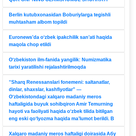
Berlin kutubxonasidan Boburiylarga tegishli
muhtasham albom topildi
Euronews'da oʻzbek ipakchilik sanʼati haqida
maqola chop etildi
Oʻzbekiston ilm-fanida yangilik: Numizmatika
tarixi yaratilishi rejalashtirilmoqda
“Sharq Renessanslari fonemeni: saltanatlar,
dinlar, shaxslar, kashfiyotlar" —
Oʻzbekistondagi xalqaro madaniy meros
haftaligida buyuk sohibqiron Amir Temurning
hayoti va faoliyati haqida oʻzbek tilida bitilgan
eng eski qoʻlyozma haqida maʼlumot berildi. B
Xalqaro madaniy meros haftaligi doirasida Aбу