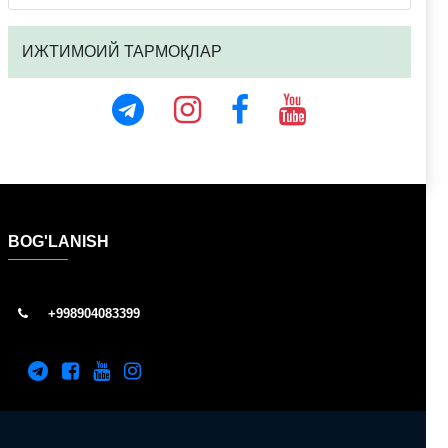
ИЖТИМОИЙ ТАРМОҚЛАР
BOG'LANISH
+998904083399