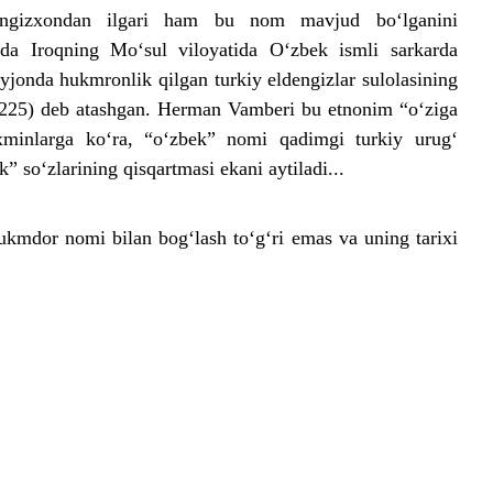
hngizxondan ilgari ham bu nom mavjud bo‘lganini
arda Iroqning Mo‘sul viloyatida O‘zbek ismli sarkarda
jonda hukmronlik qilgan turkiy eldengizlar sulolasining
1225) deb atashgan. Herman Vamberi bu etnonim “o‘ziga
axminlarga ko‘ra, “o‘zbek” nomi qadimgi turkiy urug‘
” so‘zlarining qisqartmasi ekani aytiladi...
kmdor nomi bilan bog‘lash to‘g‘ri emas va uning tarixi