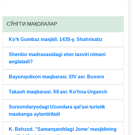
CЎНГГИ МАҚОЛАЛАР
Koʻk Gumbaz masjidi. 1435-y. Shahrisabz
Sherdor madrasasidagi sher tasviri nimani
anglatadi?
Bayonqulixon maqbarasi. XIV asr. Buxoro
Takash maqbarasi. XII asr. Koʻhna-Urganch
Surxondaryodagi Uzundara qalʼasi turistik
maskanga aylantiriladi
K. Behzod. “Samarqanddagi Jomeʼ masjidining