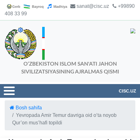
sanat@cisc.uz
+99890
Gerb
Bayroq
Madhiya
408 33 99
O‘ZBEKISTON ISLOM SAN'ATI JAHON
SIVILIZATSIYASINING AJRALMAS QISMI
CISC.UZ
Bosh sahifa
Yevropada Amir Temur davriga oid o‘ta noyob
Qur’on mus’hafi topildi