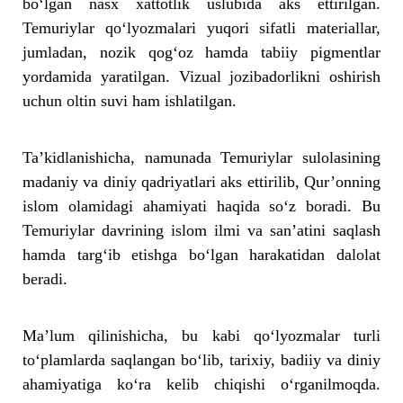
bo‘lgan nasx xattotlik uslubida aks ettirilgan.
Temuriylar qo‘lyozmalari yuqori sifatli materiallar,
jumladan, nozik qog‘oz hamda tabiiy pigmentlar
yordamida yaratilgan. Vizual jozibadorlikni oshirish
uchun oltin suvi ham ishlatilgan.
Ta’kidlanishicha, namunada Temuriylar sulolasining
madaniy va diniy qadriyatlari aks ettirilib, Qur’onning
islom olamidagi ahamiyati haqida so‘z boradi. Bu
Temuriylar davrining islom ilmi va san’atini saqlash
hamda targ‘ib etishga bo‘lgan harakatidan dalolat
beradi.
Ma’lum qilinishicha, bu kabi qo‘lyozmalar turli
to‘plamlarda saqlangan bo‘lib, tarixiy, badiiy va diniy
ahamiyatiga ko‘ra kelib chiqishi o‘rganilmoqda.