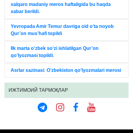
xalqaro madaniy meros haftaligida bu haqda
xabar berildi.
Yevropada Amir Temur davriga oid o‘ta noyob
Qur’on mus’hafi topildi
Ilk marta o‘zbek so‘zi ishlatilgan Qur’on
qo‘lyozmasi topildi.
Asrlar xazinasi: O‘zbekiston qo‘lyozmalari merosi
ИЖТИМОИЙ ТАРМОҚЛАР