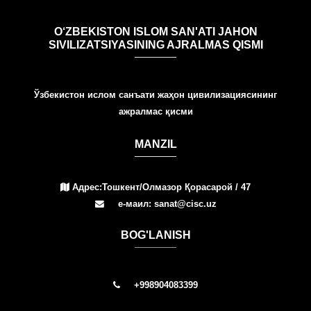
O‘ZBEKISTON ISLOM SAN'ATI JAHON
SIVILIZATSIYASINING AJRALMAS QISMI
Ўзбекистон ислом санъати жаҳон цивилизациясининг
ажралмас қисми
MANZIL
Адрес:Тошкент/Олмазор Қорасарой / 47
е-маил: sanat@cisc.uz
BOG'LANISH
+998904083399