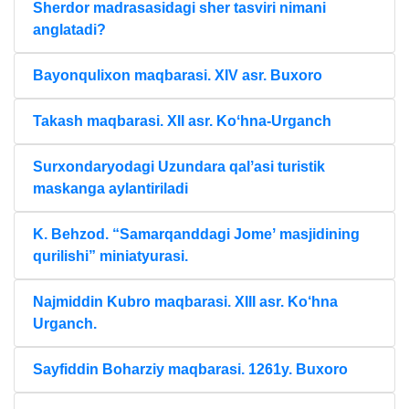
Sherdor madrasasidagi sher tasviri nimani
anglatadi?
Bayonqulixon maqbarasi. XIV asr. Buxoro
Takash maqbarasi. XII asr. Koʻhna-Urganch
Surxondaryodagi Uzundara qalʼasi turistik
maskanga aylantiriladi
K. Behzod. “Samarqanddagi Jomeʼ masjidining
qurilishi” miniatyurasi.
Najmiddin Kubro maqbarasi. XIII asr. Ko‘hna
Urganch.
Sayfiddin Boharziy maqbarasi. 1261y. Buxoro