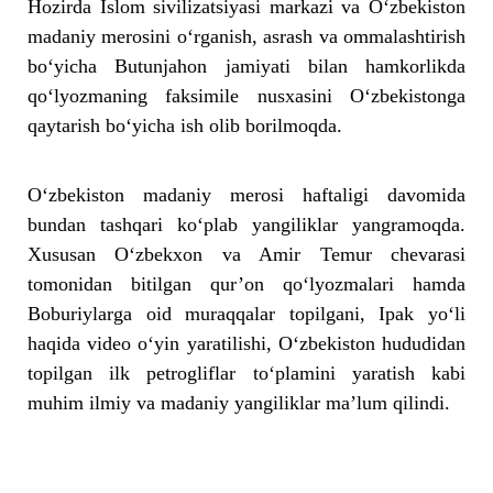
Hozirda Islom sivilizatsiyasi markazi va O‘zbekiston
madaniy merosini o‘rganish, asrash va ommalashtirish
bo‘yicha Butunjahon jamiyati bilan hamkorlikda
qo‘lyozmaning faksimile nusxasini O‘zbekistonga
qaytarish bo‘yicha ish olib borilmoqda.
O‘zbekiston madaniy merosi haftaligi davomida
bundan tashqari ko‘plab yangiliklar yangramoqda.
Xususan O‘zbekxon va Amir Temur chevarasi
tomonidan bitilgan qur’on qo‘lyozmalari hamda
Boburiylarga oid muraqqalar topilgani, Ipak yo‘li
haqida video o‘yin yaratilishi, O‘zbekiston hududidan
topilgan ilk petrogliflar to‘plamini yaratish kabi
muhim ilmiy va madaniy yangiliklar ma’lum qilindi.