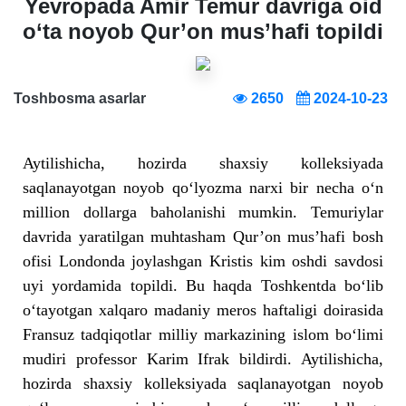
Yevropada Amir Temur davriga oid
o‘ta noyob Qur’on mus’hafi topildi
Toshbosma asarlar
2650
2024-10-23
Aytilishicha, hozirda shaxsiy kolleksiyada
saqlanayotgan noyob qo‘lyozma narxi bir necha o‘n
million dollarga baholanishi mumkin. Temuriylar
davrida yaratilgan muhtasham Qur’on mus’hafi bosh
ofisi Londonda joylashgan Kristis kim oshdi savdosi
uyi yordamida topildi. Bu haqda Toshkentda bo‘lib
o‘tayotgan xalqaro madaniy meros haftaligi doirasida
Fransuz tadqiqotlar milliy markazining islom bo‘limi
mudiri professor Karim Ifrak bildirdi. Aytilishicha,
hozirda shaxsiy kolleksiyada saqlanayotgan noyob