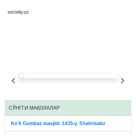
society.uz
‹
›
CЎНГГИ МАҚОЛАЛАР
Koʻk Gumbaz masjidi. 1435-y. Shahrisabz