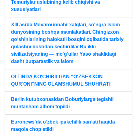
Temuriylar uslubining kelib chiqishi va
xususiyatlari
XIII asrda Movarounnahr xalqlari, so‘ngra Islom
dunyosining boshqa mamlakatlari, Chingizxon
qo‘shinlarining halokatli bosqini oqibatida tarixiy
qulashni boshdan kechirdilar.Bu ikki
sivilizatsiyaning — mo‘g‘ullar Yaso shaklidagi
dasht butparastlik va Islom
OLTINDA KO‘CHIRILGAN “O‘ZBEKXON
QUR’ONI”NING OLAMSHUMUL SHUHRATI
Berlin kutubxonasidan Boburiylarga tegishli
muhtasham albom topildi
Euronews'da oʻzbek ipakchilik sanʼati haqida
maqola chop etildi