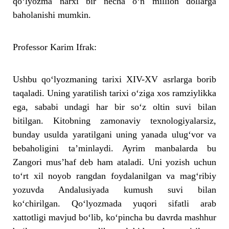
qo‘lyozma narxi bir necha o‘n million dollarga
baholanishi mumkin.
Professor Karim Ifrak:
Ushbu qo‘lyozmaning tarixi XIV-XV asrlarga borib
taqaladi. Uning yaratilish tarixi o‘ziga xos ramziylikka
ega, sababi undagi har bir so‘z oltin suvi bilan
bitilgan. Kitobning zamonaviy texnologiyalarsiz,
bunday usulda yaratilgani uning yanada ulug‘vor va
bebaholigini ta’minlaydi. Ayrim manbalarda bu
Zangori mus’haf deb ham ataladi. Uni yozish uchun
to‘rt xil noyob rangdan foydalanilgan va mag‘ribiy
yozuvda Andalusiyada kumush suvi bilan
ko‘chirilgan. Qo‘lyozmada yuqori sifatli arab
xattotligi mavjud bo‘lib, ko‘pincha bu davrda mashhur