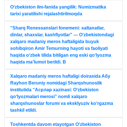
Oʻzbekiston ilm-fanida yangilik: Numizmatika
tarixi yaratilishi rejalashtirilmoqda
“Sharq Renessanslari fonemeni: saltanatlar,
dinlar, shaxslar, kashfiyotlar" — Oʻzbekistondagi
xalqaro madaniy meros haftaligida buyuk
sohibqiron Amir Temurning hayoti va faoliyati
haqida oʻzbek tilida bitilgan eng eski qoʻlyozma
haqida maʼlumot berildi. B
Xalqaro madaniy meros haftaligi doirasida Aбу
Rayhon Beruniy nomidagi Sharqshunoslik
institutida “Aсрлар xazinasi: Oʻzbekiston
qoʻlyozmalari merosi” nomli xalqaro
sharqshunoslar forumi va eksklyuziv koʻrgazma
tashkil etildi.
Toshkentda davom etayotgan Oʻzbekiston